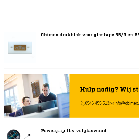
Obimex drukblok voor glastape 55/2 en 6
Hulp nodig? Wij st
0546 455 513
info@obimex.
Powergrip tbv volglaswand