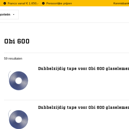
Franco vanaf € 1.650,-
Persoonlijke prijzen
Kennisban
gorieën
Obi 600
59 resultaten
Dubbelzijdig tape voor Obi 600 glaselemen
Dubbelzijdig tape voor Obi 600 glaselemen