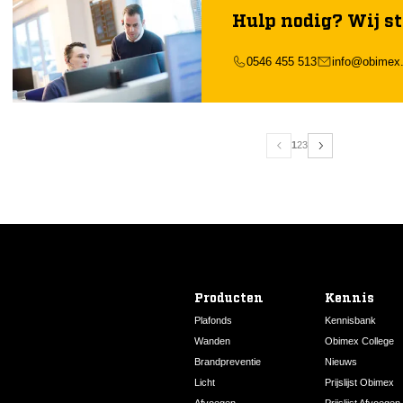
Hulp nodig? Wij st
0546 455 513
info@obimex.
1
2
3
Producten
Kennis
Plafonds
Kennisbank
Wanden
Obimex College
Brandpreventie
Nieuws
Licht
Prijslijst Obimex