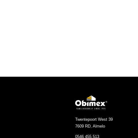
Twentepoort West 39
7609 RD, Almelo
0546 455 513