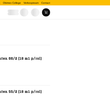
k
Obimex College
Verkoopteam
Contact
ten 66/2 (18 m1 p/rol)
ten 55/2 (18 m1 p/rol)