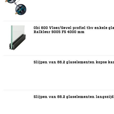
Obi 600 Vloer/Gevel profiel tbv enkele gl
Ralkleur 9005 FS 4000 mm
Slijpen van 66.2 glaselementen kopse ka
Slijpen van 66.2 glaselementen langszij