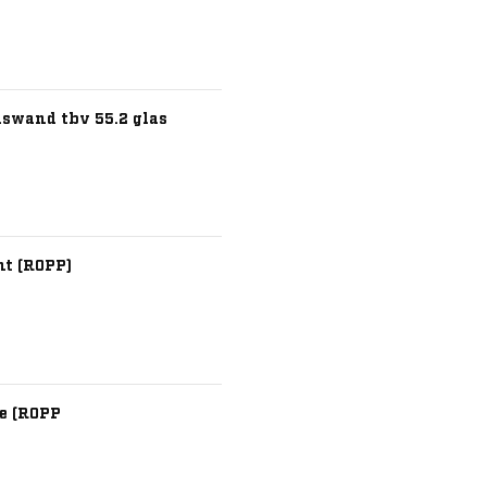
aswand tbv 55.2 glas
nt (ROPP)
de (ROPP