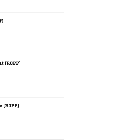
f)
nt (ROPP)
e (ROPP)