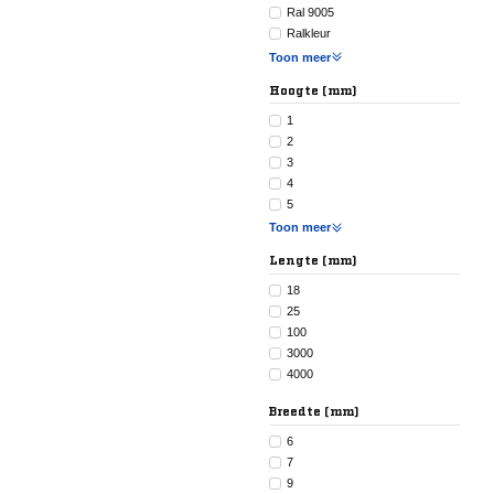
Ral 9005
Ralkleur
Toon meer
Hoogte (mm)
1
2
3
4
5
Toon meer
Lengte (mm)
18
25
100
3000
4000
Breedte (mm)
6
7
9