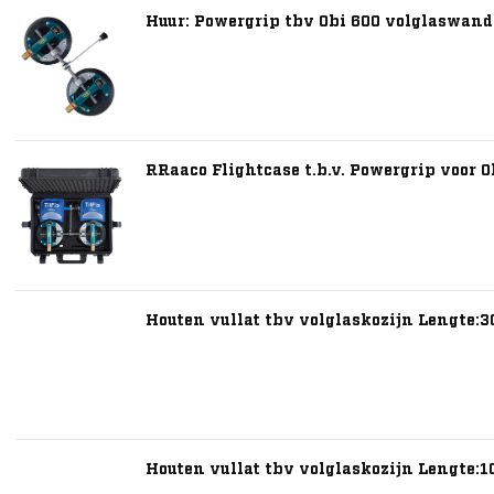
Huur: Powergrip tbv Obi 600 volglaswand (
RRaaco Flightcase t.b.v. Powergrip voor Ob
Houten vullat tbv volglaskozijn Lengte:
Houten vullat tbv volglaskozijn Lengte: