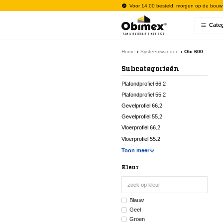
Voor 14:00 besteld, morgen op de bouw
Cate
Home
Systeemwanden
Obi 600
Subcategorieën
Plafondprofiel 66.2
Plafondprofiel 55.2
Gevelprofiel 66.2
Gevelprofiel 55.2
Vloerprofiel 66.2
Vloerprofiel 55.2
Toon meer
Kleur
Blauw
Geel
Groen