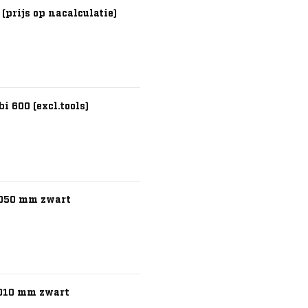
prijs op nacalculatie)
i 600 (excl.tools)
3050 mm zwart
1010 mm zwart