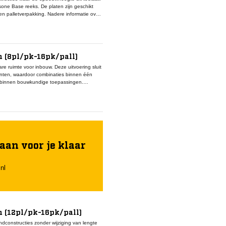
sone Base reeks. De platen zijn geschikt
en palletverpakking. Nadere informatie over
om niet benoemd.
 (8pl/pk-16pk/pall)
e ruimte voor inbouw. Deze uitvoering sluit
nten, waardoor combinaties binnen één
ag binnen bouwkundige toepassingen.
cifieke prestatiegegevens zijn niet
aan voor je klaar
nl
 (12pl/pk-16pk/pall)
ndconstructies zonder wijziging van lengte