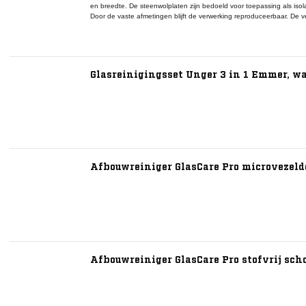
en breedte. De steenwolplaten zijn bedoeld voor toepassing als iso
Door de vaste afmetingen blijft de verwerking reproduceerbaar. De 
logistieke verwerking op de bouwplaats. Verdere technische eigensc
opdracht en worden niet ingevuld.
Glasreinigingsset Unger 3 in 1 Emmer, wa
Afbouwreiniger GlasCare Pro microvezeld
Afbouwreiniger GlasCare Pro stofvrij sc