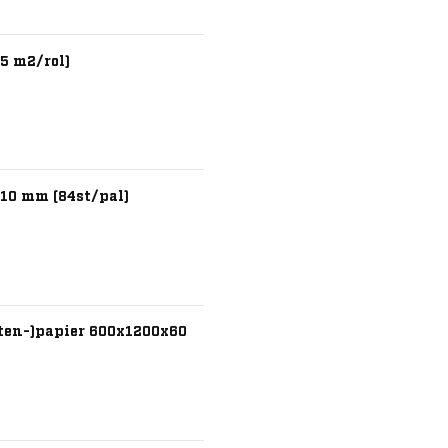
5 m2/rol)
x10 mm (84st/pal)
nten-)papier 600x1200x60