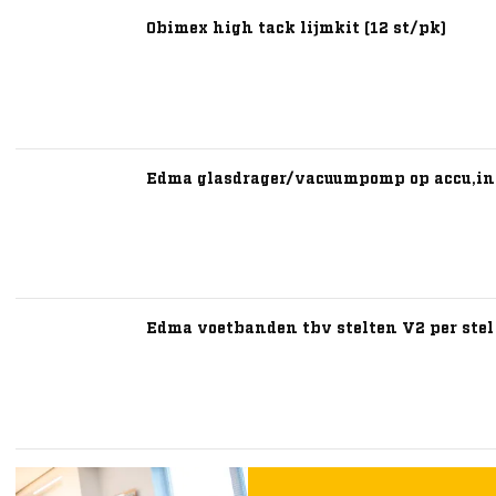
Obimex high tack lijmkit (12 st/pk)
Edma glasdrager/vacuumpomp op accu,inc
Edma voetbanden tbv stelten V2 per stel 