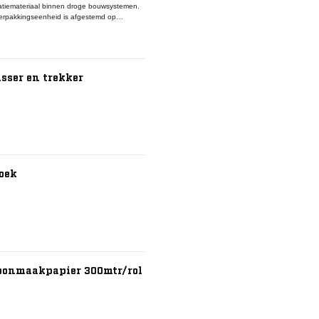
latiemateriaal binnen droge bouwsystemen.
verpakkingseenheid is afgestemd op
happen zijn niet gespecificeerd binnen deze
sser en trekker
oek
hoonmaakpapier 300mtr/rol