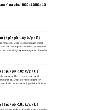
nten-)papier 600x1200x40
m (6pl/pk-16pk/pall)
onstructie. Deze steenwolplaat wordt
 maakt een voorspelbare montage mogelijk.
d zonder wijziging van lengte en breedte.
den niet gespecificeerd.
 (6pl/pk-16pk/pall)
uctieopbouw. Deze uitvoering wordt
of plafonds. Door de vaste lengte en
gseenheid ondersteunt logistiek efficiënte
 beschikbaar binnen deze context.
 (8pl/pk-16pk/pall)
structies waar de opbouwhoogte dit toelaat.