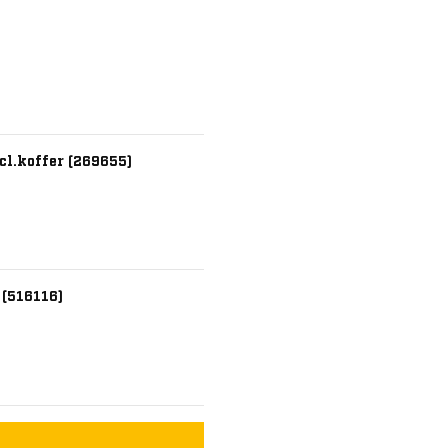
l.koffer (269655)
(516116)