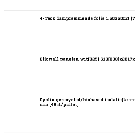
4-Tecx dampremmende folie 1.50x50m1 (7
Clicwall panelen wit(025) 618(600)x2617
Cyclin gerecycled/biobased isolatie(kra
mm (48st/pallet)