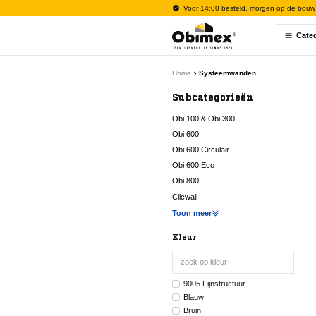
Voor 14:00 besteld, morgen op de bouw
Cate
Home
Systeemwanden
Subcategorieën
Obi 100 & Obi 300
Obi 600
Obi 600 Circulair
Obi 600 Eco
Obi 800
Clicwall
Toon meer
Kleur
9005 Fijnstructuur
Blauw
Bruin