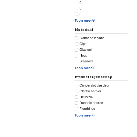
4
5
6
Toon meer
Materiaal
Biobased isolatie
Gips
Glaswol
Hout
Steenwol
Toon meer
Producteigenschap
Cilinderslot glasdeur
Claritscharnier
Deurkruk
Dubbele deuren
Floorhinge
Toon meer