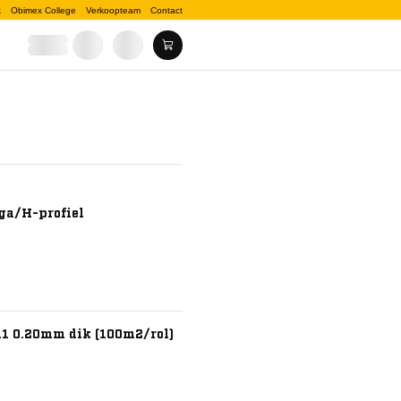
k
Obimex College
Verkoopteam
Contact
ga/H-profiel
 0.20mm dik (100m2/rol)