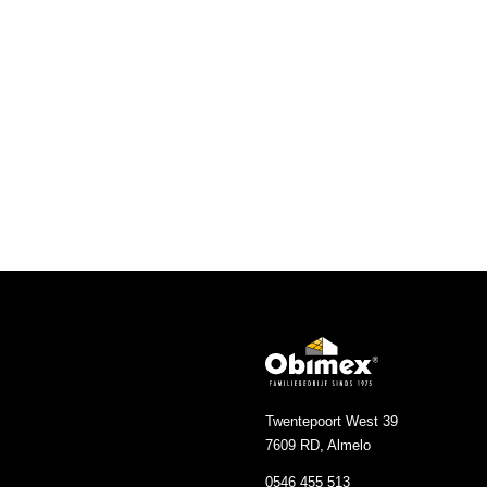
Twentepoort West 39
7609 RD, Almelo
0546 455 513