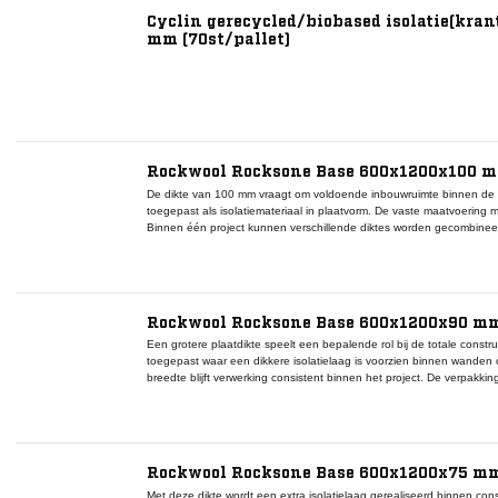
Cyclin gerecycled/biobased isolatie(kra
mm (70st/pallet)
Rockwool Rocksone Base 600x1200x100 m
De dikte van 100 mm vraagt om voldoende inbouwruimte binnen de c
toegepast als isolatiemateriaal in plaatvorm. De vaste maatvoering
Binnen één project kunnen verschillende diktes worden gecombineer
Aanvullende technische eigenschappen zijn niet aangeleverd en wor
Rockwool Rocksone Base 600x1200x90 mm
Een grotere plaatdikte speelt een bepalende rol bij de totale constr
toegepast waar een dikkere isolatielaag is voorzien binnen wanden 
breedte blijft verwerking consistent binnen het project. De verpakkin
verwerking op de bouwplaats. Verdere productspecificaties zijn niet
Rockwool Rocksone Base 600x1200x75 mm
Met deze dikte wordt een extra isolatielaag gerealiseerd binnen con