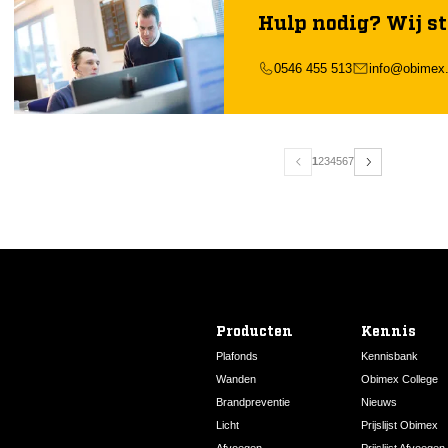
Hulp nodig? Wij st
0546 455 513
info@obimex.
1
2
3
4
5
6
7
Producten
Kennis
Plafonds
Kennisbank
Wanden
Obimex College
Brandpreventie
Nieuws
Licht
Prijslijst Obimex