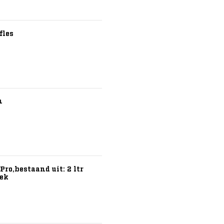
fles
n
ro,bestaand uit: 2 ltr
oek