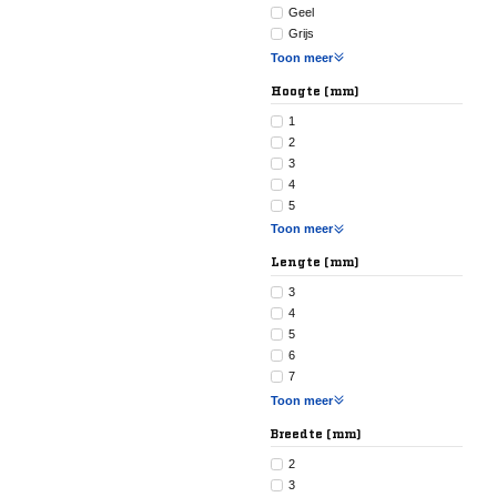
Geel
Grijs
Toon meer
Hoogte (mm)
1
2
3
4
5
Toon meer
Lengte (mm)
3
4
5
6
7
Toon meer
Breedte (mm)
2
3