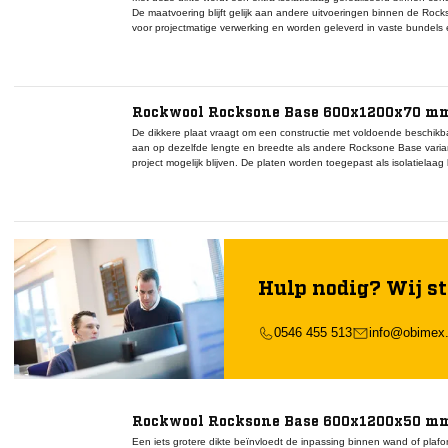
De maatvoering blijft gelijk aan andere uitvoeringen binnen de Rock
voor projectmatige verwerking en worden geleverd in vaste bundels 
prestaties of toepassingsnormen is niet beschikbaar en wordt daar
Rockwool Rocksone Base 600x1200x70 mm
De dikkere plaat vraagt om een constructie met voldoende beschikbar
aan op dezelfde lengte en breedte als andere Rocksone Base varia
project mogelijk blijven. De platen worden toegepast als isolatiela
Verwerking volgt dezelfde principes als bij dunnere uitvoeringen. Spe
beschikbaar binnen de verstrekte informatie.
Hulp nodig? Wij st
0546 455 513
info@obimex.
Rockwool Rocksone Base 600x1200x50 mm
Een iets grotere dikte beïnvloedt de inpassing binnen wand of plafo