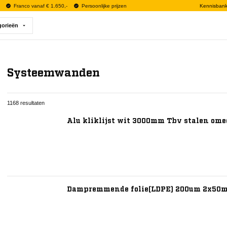
Franco vanaf € 1.650,-
Persoonlijke prijzen
Kennisban
gorieën
Systeemwanden
1168 resultaten
Alu kliklijst wit 3000mm Tbv stalen ome
Dampremmende folie(LDPE) 200um 2x50m1