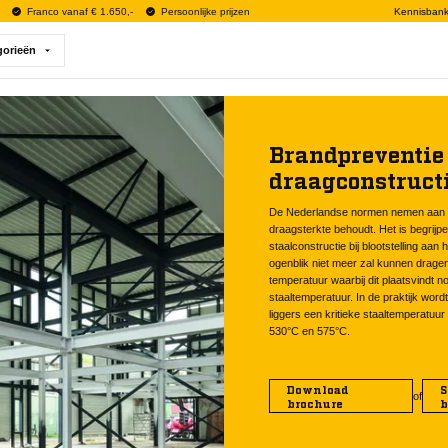
Franco vanaf € 1.650,-
Persoonlijke prijzen
Kennisban
gorieën
Brandpreventie
draagconstruct
De Nederlandse normen nemen aan da
draagsterkte behoudt. Het is begrijpel
staalconstructie bij blootstelling aan 
ogenblik niet meer zal kunnen drage
temperatuur waarbij dit plaatsvindt n
staaltemperatuur. In de praktijk word
liggers een kritieke staaltemperatuu
530°C en 575°C.
Download
S
of
brochure
b