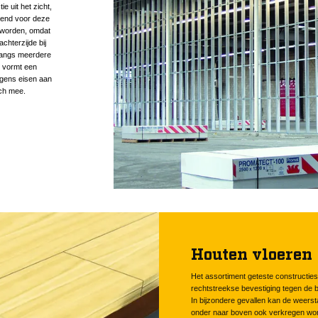
 uit het zicht,
kend voor deze
 worden, omdat
chterzijde bij
 langs meerdere
n vormt een
lgens eisen aan
ich mee.
Houten vloeren
Het assortiment geteste constructies
rechtstreekse bevestiging tegen de b
In bijzondere gevallen kan de weers
onder naar boven ook verkregen wo