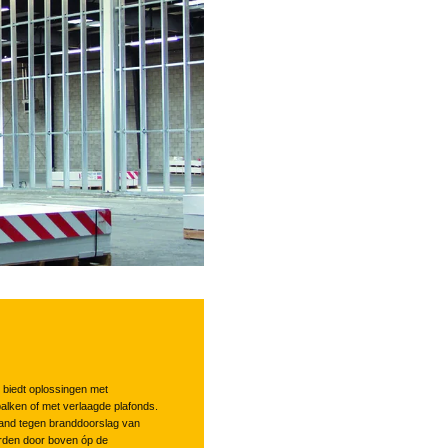
 biedt oplossingen met
alken of met verlaagde plafonds.
tand tegen branddoorslag van
rden door boven óp de