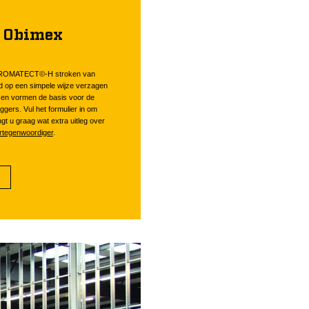
s Obimex
 PROMATECT©-H stroken van
 op een simpele wijze verzagen
sen vormen de basis voor de
ggers. Vul het formulier in om
t u graag wat extra uitleg over
rtegenwoordiger
.