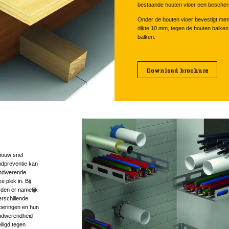
bestaande houten vloer een bescher
Onder de houten vloer bevestigt 
dikte 10 mm, tegen de houten balken
balken.
Download brochure
bouw snel
ndpreventie kan
andwerende
 plek in. Bij
den er namelijk
rschillende
oeringen en hun
andwerendheid
ligd tegen