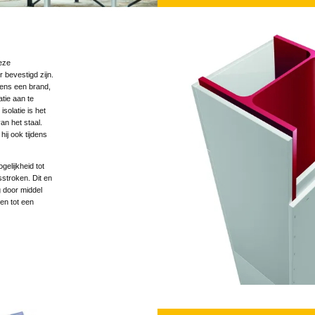
eze
 bevestigd zijn.
jdens een brand,
tie aan te
solatie is het
n het staal.
hij ook tijdens
gelijkheid tot
stroken. Dit en
g door middel
en tot een