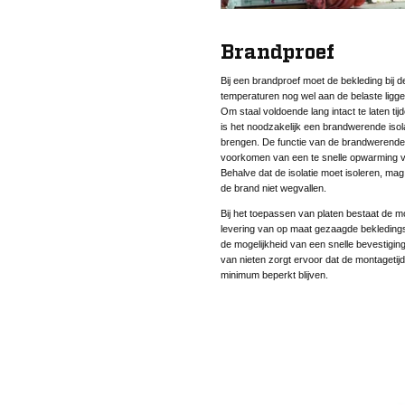
Brandproef
Bij een brandproef moet de bekleding bij d
temperaturen nog wel aan de belaste ligger
Om staal voldoende lang intact te laten ti
is het noodzakelijk een brandwerende isola
brengen. De functie van de brandwerende i
voorkomen van een te snelle opwarming va
Behalve dat de isolatie moet isoleren, mag 
de brand niet wegvallen.
Bij het toepassen van platen bestaat de mo
levering van op maat gezaagde bekledings
de mogelijkheid van een snelle bevestigin
van nieten zorgt ervoor dat de montagetijd
minimum beperkt blijven.