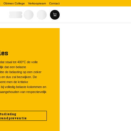
k
Obimex College
Verkoopteam
Contact
ies
t staal tot 400°C de volle
ijk dat een belaste
hitte de belasting op een zeker
n en dus zal bezwijken. De
oemt men de kritieke
t bij volledig belaste kolommen en
r aangehouden van respectievelijk
tudiedag
randpreventie