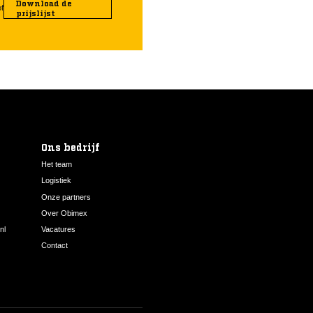
Download de
of
prijslijst
Ons bedrijf
Het team
Logistiek
Onze partners
Over Obimex
nl
Vacatures
Contact