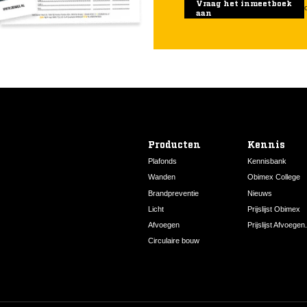
Vraag het inmeetboek
aan
Producten
Kennis
Plafonds
Kennisbank
Wanden
Obimex College
Brandpreventie
Nieuws
Licht
Prijslijst Obimex
Afvoegen
Prijslijst Afvoegen.
Circulaire bouw