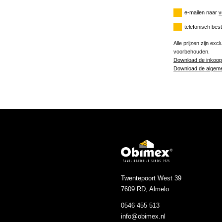
e-mailen naar
v
telefonisch bes
Alle prijzen zijn ex
voorbehouden.
Download de inkoo
Download de algeme
Twentepoort West 39
7609 RD, Almelo
0546 455 513
info@obimex.nl