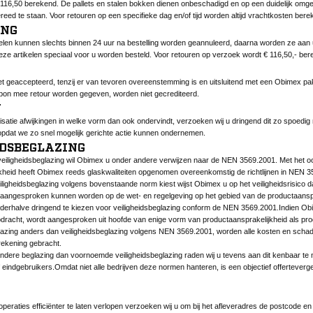
116,50 berekend. De pallets en stalen bokken dienen onbeschadigd en op een duidelijk om
reed te staan. Voor retouren op een specifieke dag en/of tijd worden altijd vrachtkosten ber
ING
kelen kunnen slechts binnen 24 uur na bestelling worden geannuleerd, daarna worden ze aan 
eze artikelen speciaal voor u worden besteld. Voor retouren op verzoek wordt € 116,50,- ber
t geaccepteerd, tenzij er van tevoren overeenstemming is en uitsluitend met een Obimex pak
on mee retour worden gegeven, worden niet gecrediteerd.
N
isatie afwijkingen in welke vorm dan ook ondervindt, verzoeken wij u dringend dit zo spoedig
pdat we zo snel mogelijk gerichte actie kunnen ondernemen.
IDSBEGLAZING
veiligheidsbeglazing wil Obimex u onder andere verwijzen naar de NEN 3569.2001. Met het o
kheid heeft Obimex reeds glaskwaliteiten opgenomen overeenkomstig de richtlijnen in NEN 3
eiligheidsbeglazing volgens bovenstaande norm kiest wijst Obimex u op het veiligheidsrisico da
aangesproken kunnen worden op de wet- en regelgeving op het gebied van de productaanspr
derhalve dringend te kiezen voor veiligheidsbeglazing conform de NEN 3569.2001.Indien Obime
pdracht, wordt aangesproken uit hoofde van enige vorm van productaansprakelijkheid als pro
lazing anders dan veiligheidsbeglazing volgens NEN 3569.2001, worden alle kosten en schade
 rekening gebracht.
 andere beglazing dan voornoemde veiligheidsbeglazing raden wij u tevens aan dit kenbaar t
eindgebruikers.Omdat niet alle bedrijven deze normen hanteren, is een objectief offertevergel
peraties efficiënter te laten verlopen verzoeken wij u om bij het afleveradres de postcode en