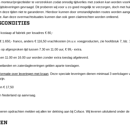
monteur/projectleider te verstrekken zodat onnodig tijdverlies met zoeken kan worden voo
ijdsleveringen gevraagd. Dit proberen wij voor u zo goed mogelijk te verzorgen, doch met hu
ijn deze tijden niet te garanderen. Hierdoor kunnen door omstandigheden routes worden aang
e. Aan deze overmachtsituaties kunnen dan ook geen claimrechten worden ontleend.
SCONDITIES
kooiaap af fabriek per losadres € 80,-
€ 1.650,- franco, anders € 116,50 vrachtkosten (m.u.v. voegproducten, zie hoofdstuk 7, blz. 1
 op afgesproken tijd tussen 7.30 en 11.00 uur, € 99,- extra.
en 11.00 en 16.00 uur worden zonder extra toeslag afgeleverd.
eilanden en zaterdagleveringen gelden aparte toeslagen.
informatie over leveringen met kraan
. Deze speciale leveringen dienen minimaal 3 werkdagen 
ijn.
n € 17,50
en Nederland op aanvraag.
oeren opdrachten melden wij allen ter dekking aan bij Coface. Wij leveren uitsluitend onder 
TEN