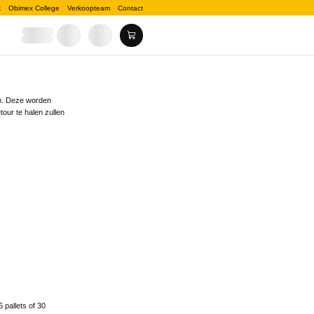
k
Obimex College
Verkoopteam
Contact
en. Deze worden
our te halen zullen
 pallets of 30