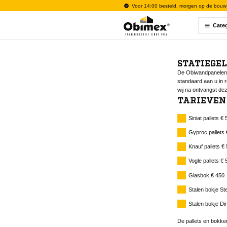
Voor 14:00 besteld, morgen op de bouw
Cate
STATIEGEL
De Obiwandpanelen, 
standaard aan u in r
wij na ontvangst dez
TARIEVEN 
Siniat pallets € 
Gyproc pallets 
Knauf pallets € 
Vogle pallets € 
Glasbok € 450
Stalen bokje St
Stalen bokje D
De pallets en bokken