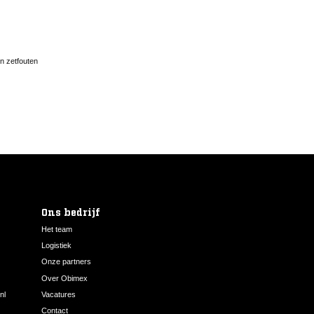
en zetfouten
Ons bedrijf
Het team
Logistiek
Onze partners
Over Obimex
nl
Vacatures
Contact