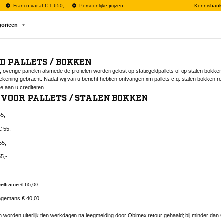
Franco vanaf € 1.650,-
Persoonlijke prijzen
Kennisban
gorieën
D PALLETS / BOKKEN
overige panelen alsmede de profielen worden gelost op statiegeldpallets of op stalen bokk
ekening gebracht. Nadat wij van u bericht hebben ontvangen om pallets c.q. stalen bokken ret
e aan u crediteren.
VOOR PALLETS / STALEN BOKKEN
55,-
€ 55,-
55,-
55,-
eelframe € 65,00
ingemans € 40,00
 worden uiterlijk tien werkdagen na leegmelding door Obimex retour gehaald; bij minder dan 6