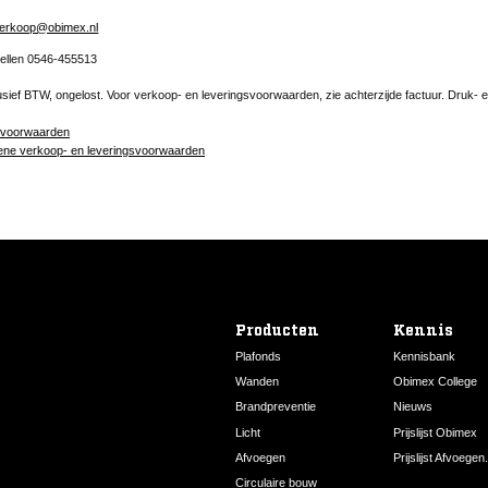
erkoop@obimex.nl
tellen 0546-455513
clusief BTW, ongelost. Voor verkoop- en leveringsvoorwaarden, zie achterzijde factuur. Druk- 
pvoorwaarden
ne verkoop- en leveringsvoorwaarden
Producten
Kennis
Plafonds
Kennisbank
Wanden
Obimex College
Brandpreventie
Nieuws
Licht
Prijslijst Obimex
Afvoegen
Prijslijst Afvoegen.
Circulaire bouw