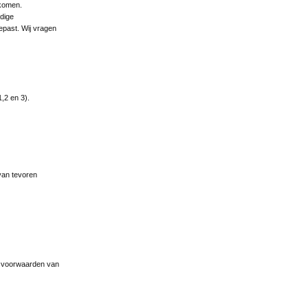
rkomen.
idige
epast. Wij vragen
,2 en 3).
van tevoren
de voorwaarden van