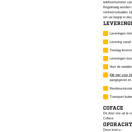
telefoonnummer van 
Regelmatig worden t
verkeerssituaties z
om uw begrip in dez
LEVERING
Leveringen met 
Levering vanaf 
Toeslag leveren
Leveringen tuss
Voor de wadden
Klik hier voor 
aangegeven te z
Rembourskoste
Transport buit
COFACE
De door ons uit te v
Coface.
OPDRACH
Deze kunt u :