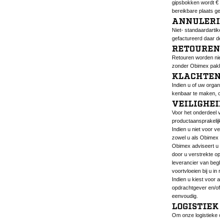
gipsbokken wordt € 
bereikbare plaats ge
ANNULER
Niet- standaardarti
gefactureerd daar d
RETOUREN
Retouren worden nie
zonder Obimex pakb
KLACHTE
Indien u of uw organ
kenbaar te maken, o
VEILIGHE
Voor het onderdeel 
productaansprakelij
Indien u niet voor v
zowel u als Obimex 
Obimex adviseert u 
door u verstrekte o
leverancier van beg
voortvloeien bij u in
Indien u kiest voor
opdrachtgever en/of 
eenvoudig.
LOGISTIEK
Om onze logistieke o