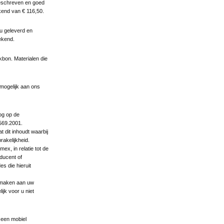
geschreven en goed
ekend van € 116,50.
u geleverd en
ekend.
bon. Materialen die
 mogelijk aan ons
og op de
569.2001.
t dit inhoudt waarbij
akelijkheid.
x, in relatie tot de
ducent of
s die hieruit
e maken aan uw
ijk voor u niet
 een mobiel