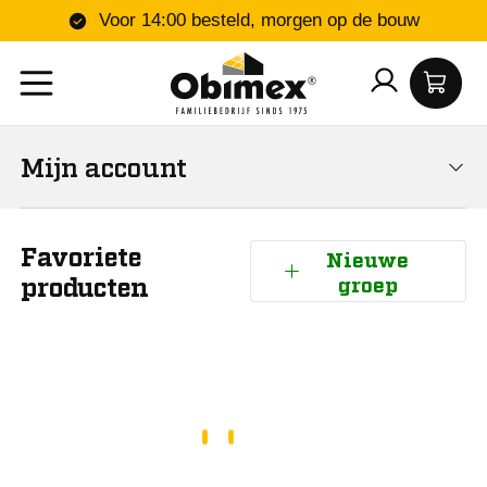
Voor 14:00 besteld, morgen op de bouw
Mijn account
Mijn Obimex
Favoriete
Nieuwe
producten
groep
Favoriete producten
Bestellingen
Offertes
Mijn gegevens
Bedrijfsgegevens