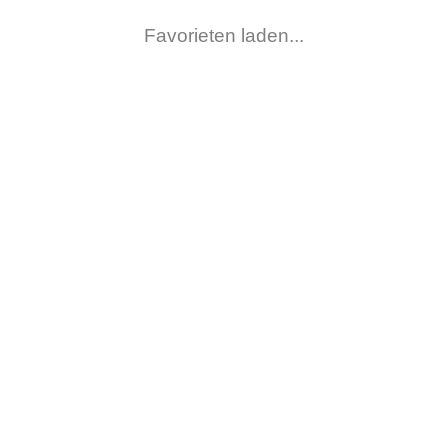
Afleveradressen
Favorieten laden...
Login gegevens
Uitloggen