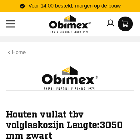
Voor 14:00 besteld, morgen op de bouw
Home
Houten vullat tbv
volglaskozijn Lengte:3050
mm zwart