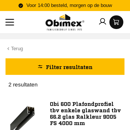
Voor 14:00 besteld, morgen op de bouw
Kleur
Terug
Ral 9005
Ralkleur
Filter resultaten
Lengte (mm)
2 resultaten
4000
Obi 600 Plafondprofiel
tbv enkele glaswand tbv
Breedte (mm)
66.2 glas Ralkleur 9005
FS 4000 mm
12