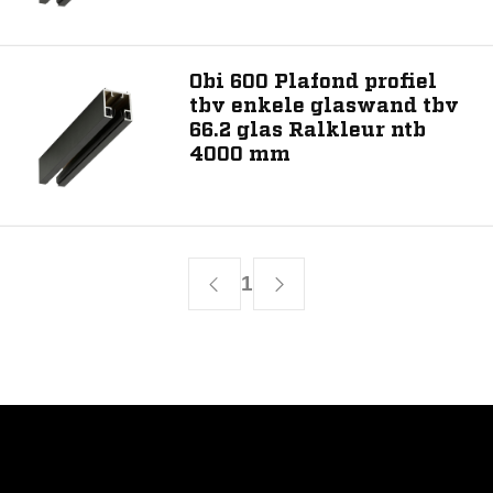
Obi 600 Plafond profiel
Toon 2 resultaat
tbv enkele glaswand tbv
66.2 glas Ralkleur ntb
4000 mm
1