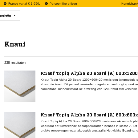
Franco vanaf € 1.650,-
Persoonlijke prijzen
Kennisban
gorieën
Knauf
238 resultaten
Knauf Topiq Alpha 20 Board (A) 600x120
Knauf Topiq Alpha 20 Board 1200×600×20 mm is een langmodule pl
absorptie levert. Dit paneel vermindert nagalm en verhoogt spraakv
comfortabel binnenklimaat.De afmeting van 1200×600 mm versterkt la
rasteronderbrekingen, ideaal voor gangen, werkzones en vergadero
ondersteunt een neutrale en rustige plafondafwerking.Het directione
vervanging of rotatie eenvoudig. Alle panelen zijn volledig demont
intact.
Knauf Topiq Alpha 20 Board (A) 600x600
Knauf Topiq Alpha 20 Board 600×600×20 mm is een akoestisch pla
waardoor het uitstekende absorptiewaarden behaalt in klasse A. Dit
drukke omgevingen waar akoestiek cruciaal is.Het vlakke Board-randd
plafondbeeld. Het directioneel witte oppervlak maakt rotatie of ver