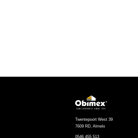
Twentepoort West 39
7609 RD, Almelo
0546 455 513