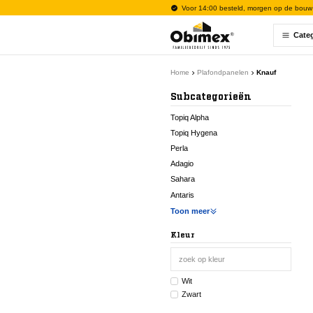
Voor 14:00 besteld, morgen op de bouw
Cate
Home
Plafondpanelen
Knauf
Subcategorieën
Topiq Alpha
Topiq Hygena
Perla
Adagio
Sahara
Antaris
Toon meer
Kleur
Wit
Zwart