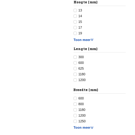
Hoogte (mm)
13
14
15
17
19
Toon meer
Lengte (mm)
300
600
625
1180
1200
Breedte (mm)
600
800
1180
1200
1250
Toon meer