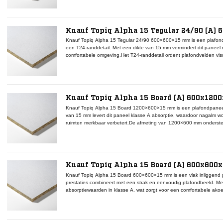
kleurverschillen.Dankzij de volledige demontage blijft plenumtoega
voor utilitaire en representatieve toepassingen zoals kantoren, sch
kan dit paneel gecombineerd worden met Tegular-uitvoeringen of grote
Knauf Topiq Alpha 15 Tegular 24/90 (A)
Knauf Topiq Alpha 15 Tegular 24/90 600×600×15 mm is een plafond
een T24-randdetail. Met een dikte van 15 mm vermindert dit paneel n
comfortabele omgeving.Het T24-randdetail ordent plafondvelden visu
directioneel neutrale witte oppervlak zorgt voor uniformiteit en maak
is geschikt voor kantoren, scholen en vergaderruimten waar akoest
Alle panelen zijn volledig demontabel en houden toegang tot het pl
Knauf Topiq Alpha 15 Board (A) 600x120
Knauf Topiq Alpha 15 Board 1200×600×15 mm is een plafondpaneel 
van 15 mm levert dit paneel klasse A absorptie, waardoor nagalm w
ruimten merkbaar verbetert.De afmeting van 1200×600 mm ondersteun
rasteronderbrekingen, ideaal voor gangen, werkzones en vergaderrui
voor een neutrale uitstraling en eenvoudig plafondbeeld.Het directio
en vervanging eenvoudig zonder kleurverschillen. Alle panelen zijn
het plenum behouden. Binnen projecten kan dit paneel gecombinee
Tegular-panelen voor visuele variatie.
Knauf Topiq Alpha 15 Board (A) 600x600
Knauf Topiq Alpha 15 Board 600×600×15 mm is een vlak inliggend 
prestaties combineert met een strak en eenvoudig plafondbeeld. Me
absorptiewaarden in klasse A, wat zorgt voor een comfortabele ako
gladde oppervlak is directioneel neutraal en wit afgewerkt, waardoor 
oplevert. Dit maakt het paneel geschikt voor kantoren, onderwijsge
Board-randdetail ontstaat een rustig en vlak plafondbeeld dat eenvo
Alle panelen zijn volledig demontabel en houden toegang tot het pl