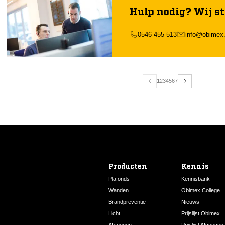
Hulp nodig? Wij st
0546 455 513
info@obimex.
1
2
3
4
5
6
7
Producten
Kennis
Plafonds
Kennisbank
Wanden
Obimex College
Brandpreventie
Nieuws
Licht
Prijslijst Obimex