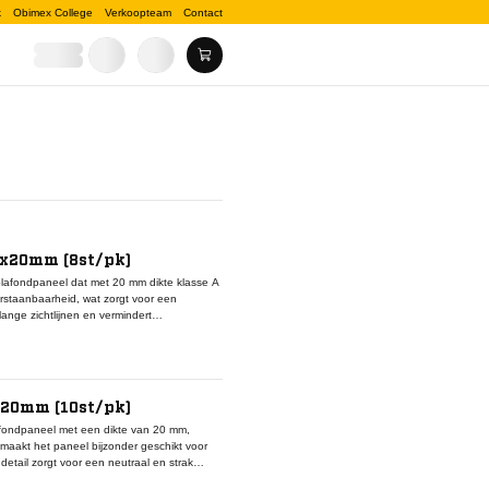
k
Obimex College
Verkoopteam
Contact
0x20mm (8st/pk)
afondpaneel dat met 20 mm dikte klasse A
erstaanbaarheid, wat zorgt voor een
nge zichtlijnen en vermindert
mgevingen. Het vlakke Board-randdetail
el witte oppervlak is uniform en maakt
abel en houden toegang tot het plenum
x20mm (10st/pk)
fondpaneel met een dikte van 20 mm,
 maakt het paneel bijzonder geschikt voor
etail zorgt voor een neutraal en strak
vanging eenvoudig zonder