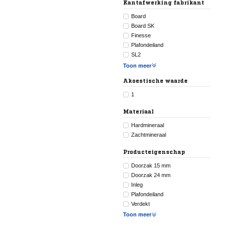
Kantafwerking fabrikant
Board
Board SK
Finesse
Plafondeiland
SL2
Toon meer
Akoestische waarde
1
Materiaal
Hardmineraal
Zachtmineraal
Producteigenschap
Doorzak 15 mm
Doorzak 24 mm
Inleg
Plafondeiland
Verdekt
Toon meer