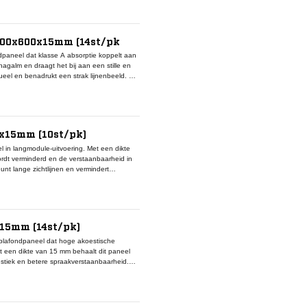
ng behouden, wat het paneel geschikt maakt
olen en vergaderruimtes. Binnen projecten
re modules voor variatie in uitstraling.
 600x600x15mm (14st/pk
paneel dat klasse A absorptie koppelt aan
agalm en draagt het bij aan een stille en
eel en benadrukt een strak lijnenbeeld. Het
t vervanging of rotatie eenvoudig.Dit paneel
ische prestaties en esthetiek samenkomen.
enum intact.
0x15mm (10st/pk)
in langmodule-uitvoering. Met een dikte
ordt verminderd en de verstaanbaarheid in
t lange zichtlijnen en vermindert
mten. Het vlakke Board-randdetail zorgt
neel neutrale witte oppervlak maakt rotatie
 volledig demontabel en houden toegang tot
rd worden met 600×600-varianten of
x15mm (14st/pk)
plafondpaneel dat hoge akoestische
t een dikte van 15 mm behaalt dit paneel
estiek en betere spraakverstaanbaarheid.Het
vervanging of rotatie geen kleurverschil
bouwen en vergaderruimten.Dankzij het
udig te monteren is in standaard T-rasters.
enum intact. Binnen projecten kan dit paneel