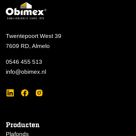
kosten en esthetiek in balans te brengen. Voor
overleg- of stilteplekken waar een hoger
Twentepoort West 39
7609 RD, Almelo
0546 455 513
info@obimex.nl
Producten
Plafonds