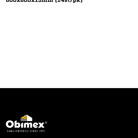
Tegular-uitvoeringen of grotere modules voor
variatie in uitstraling.