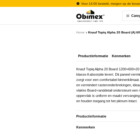
Voor 14:00 besteld, morgen op de bouw
Cate
Home
Knauf Topiq Alpha 20 Board (A) 
Productinformatie
Kenmerken
Knauf Topiq Alpha 20 Board 1200×600×20 
klasse A absorptie levert. Dit paneel ver
zorgt voor een comfortabel binnenklimaat
en vermindert rasteronderbrekingen, ide
vlakke Board-randdetail ondersteunt een ne
oppervlak is uniform en maakt vervanging o
en houden toegang tot het plenum intact.
Productinformatie
Kenmerken
Knauf Topiq Alpha 20 Board 1200×600×20 
klasse A absorptie levert. Dit paneel ver
Algemeen
zorgt voor een comfortabel binnenklimaat