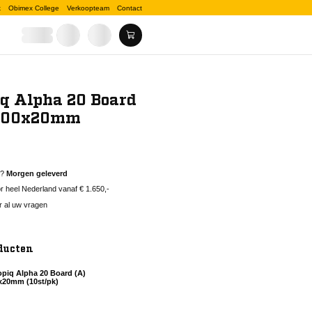
k
Obimex College
Verkoopteam
Contact
q Alpha 20 Board
1200x20mm
d?
Morgen geleverd
 heel Nederland vanaf € 1.650,-
r al uw vragen
ducten
piq Alpha 20 Board (A)
x20mm (10st/pk)