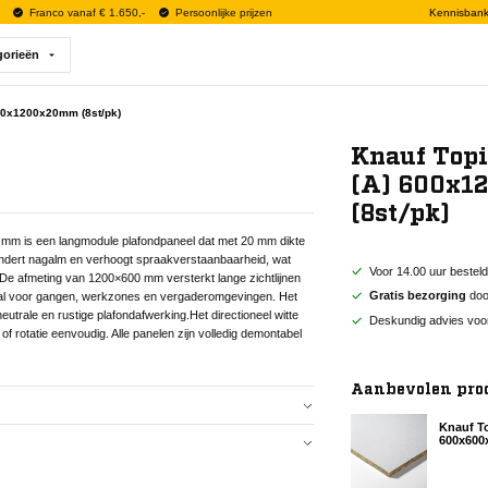
Franco vanaf € 1.650,-
Persoonlijke prijzen
Kennisban
gorieën
600x1200x20mm (8st/pk)
Knauf Topi
(A) 600x
(8st/pk)
mm is een langmodule plafondpaneel dat met 20 mm dikte
mindert nagalm en verhoogt spraakverstaanbaarheid, wat
Voor 14.00 uur bestel
.De afmeting van 1200×600 mm versterkt lange zichtlijnen
Gratis bezorging
door
aal voor gangen, werkzones en vergaderomgevingen. Het
utrale en rustige plafondafwerking.Het directioneel witte
Deskundig advies voo
f rotatie eenvoudig. Alle panelen zijn volledig demontabel
Aanbevolen pro
Knauf To
600x600
mm is een langmodule plafondpaneel dat met 20 mm dikte
mindert nagalm en verhoogt spraakverstaanbaarheid, wat
.De afmeting van 1200×600 mm versterkt lange zichtlijnen