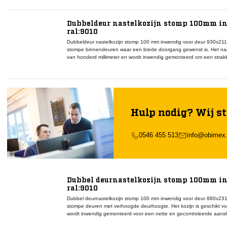
deurtoepassingen wordt dit nastelkozijn gecombineerd met een sto
sluitwerk om een samenhangend en functioneel deursysteem te realise
gangbare interieurtoepassingen en ondersteunt een rustig eindbeeld
Dubbeldeur nastelkozijn stomp 100mm in
stabiele plaatsing van de deur en maakt het mogelijk om tolerantie
ral:9010
plaats in woningbouw en utiliteitsbouw waar montagezekerheid, maa
belangrijk zijn binnen het totale deurconcept.
Dubbeldeur nastelkozijn stomp 100 mm inwendig voor deur 930x2115
stompe binnendeuren waar een brede doorgang gewenst is. Het nast
van honderd millimeter en wordt inwendig gemonteerd om een strakk
realiseren. Binnen dubbele deurtoepassingen ondersteunt dit kozij
deurbladen en het bijbehorende hang en sluitwerk. De ral 9010 afwer
een consistente aansluiting op het interieur. Dit nastelkozijn word
en een passende montageset om een samenhangende en functionele 
Toepassing vindt plaats in woningbouw en utiliteitsbouw waar maat
betrouwbare werking van dubbele deuren centraal staan binnen het 
Hulp nodig? Wij st
0546 455 513
info@obimex.
Dubbel deurnastelkozijn stomp 100mm in
ral:9010
Dubbel deurnastelkozijn stomp 100 mm inwendig voor deur 880x2315
stompe deuren met verhoogde deurhoogte. Het kozijn is geschikt vo
wordt inwendig gemonteerd voor een nette en gecontroleerde aanslu
vormt dit nastelkozijn de basis voor een stabiele montage van twe