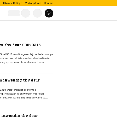
k
Obimex College
Verkoopteam
Contact
w tbv deur 930x2315
 ral 9010 wordt ingezet bij dubbele stompe
oor een wanddikte van honderd millimeter
ting op de wand te realiseren. Binnen
e montage van twee deurbladen en het
nt een rustig en uniform eindbeeld binnen
e montageset en passend sluitwerk om een
plaats in utiliteitsbouw en representatieve
m inwendig tbv deur
ing belangrijk zijn voor het totale
2315 wordt ingezet bij stompe
g. Het kozijn is ontworpen voor een
en strakke aansluiting met de wand te
s voor een stabiele montage van het deurblad
an bij standaard interieurafwerkingen en
bineerd met een stomp deurblad en een
eem te realiseren. Toepassing vindt plaats
 inwendig tbv deur