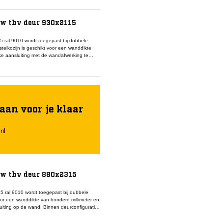
mp deurblad, bijpassende montageset en
ren. De afwerking in ral 9010 sluit aan bij
. Het nastelkozijn draagt bij aan een
w tbv deur 930x2115
s in de wand op te vangen. Toepassing vindt
tvastheid en een verzorgde afwerking
 ral 9010 wordt toegepast bij dubbele
elkozijn is geschikt voor een wanddikte
e aansluiting met de wandafwerking te
n een stabiele montage van beide
king zorgt voor een neutrale uitstraling en
t gecombineerd met twee stompe deurbladen
deurconfiguratie te realiseren.
vastheid, montagezekerheid en een
totale deurconcept.
aan voor je klaar
nl
w tbv deur 880x2315
 ral 9010 wordt toegepast bij dubbele
or een wanddikte van honderd millimeter en
iting op de wand. Binnen deurconfiguraties
e deurbladen en het bijbehorende hang en