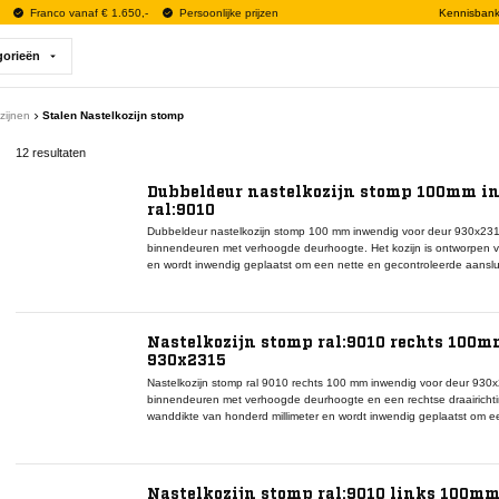
Franco vanaf € 1.650,-
Persoonlijke prijzen
Kennisban
gorieën
zijnen
Stalen Nastelkozijn stomp
12 resultaten
Dubbeldeur nastelkozijn stomp 100mm in
ral:9010
Dubbeldeur nastelkozijn stomp 100 mm inwendig voor deur 930x2315
binnendeuren met verhoogde deurhoogte. Het kozijn is ontworpen v
en wordt inwendig geplaatst om een nette en gecontroleerde aanslui
deurconfiguraties vormt dit nastelkozijn de basis voor een stabiel
bijbehorende hang en sluitwerk. De afwerking in ral 9010 ondersteu
het interieur. Dit nastelkozijn wordt gecombineerd met een dubbel
compleet en functioneel deursysteem te realiseren. Toepassing vindt 
Nastelkozijn stomp ral:9010 rechts 100m
ruimtes waar hogere doorgangen, maatvastheid en duurzame deurwerk
930x2315
deurconcept.
Nastelkozijn stomp ral 9010 rechts 100 mm inwendig voor deur 930x
binnendeuren met verhoogde deurhoogte en een rechtse draairichtin
wanddikte van honderd millimeter en wordt inwendig geplaatst om e
realiseren. Binnen deurconfiguraties vormt dit nastelkozijn de basi
en het bijbehorende hang en sluitwerk. De ral 9010 afwerking sluit a
ondersteunt een rustig eindresultaat. Dit nastelkozijn wordt gecom
bijpassende montageset om een functioneel en betrouwbaar deursyst
Nastelkozijn stomp ral:9010 links 100mm