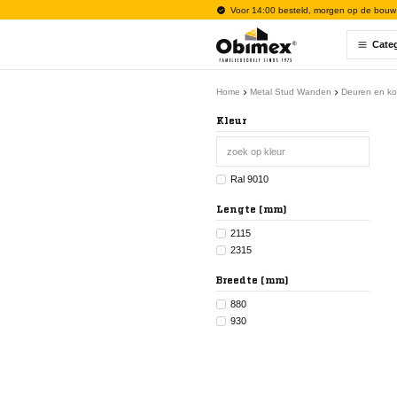
Voor 14:00 besteld, morgen op de bouw
Cate
Home
Metal Stud Wanden
Deuren en ko
Kleur
Ral 9010
Lengte (mm)
2115
2315
Breedte (mm)
880
930