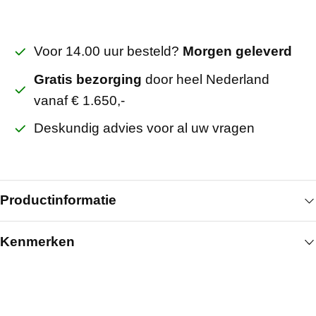
Voor 14.00 uur besteld?
Morgen geleverd
Gratis bezorging
door heel Nederland
vanaf € 1.650,-
Deskundig advies voor al uw vragen
Productinformatie
Kenmerken
Nastelkozijn stomp ral 9010 links 100 mm inwendig
voor deur 930x2115 wordt toegepast bij stompe
Algemeen
binnendeuren met standaard deurhoogte waar een
maatvaste en nette aansluiting gewenst is. Het
Breedte (mm)
930