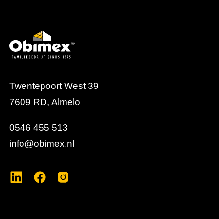
belangrijk zijn. Het nastelkozijn draagt bij aan een
gecontroleerde plaatsing en een betrouwbare
werking van de deur binnen het totale deurconcept.
Twentepoort West 39
7609 RD, Almelo
0546 455 513
info@obimex.nl