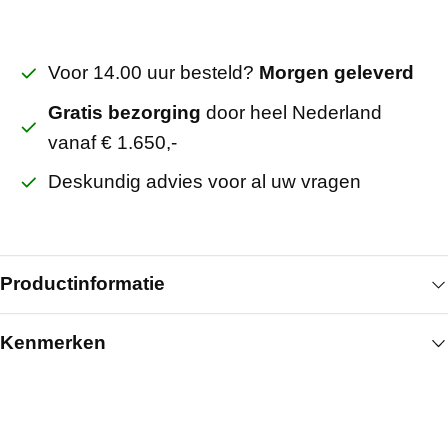
Voor 14.00 uur besteld?
Morgen geleverd
Gratis bezorging
door heel Nederland
vanaf € 1.650,-
Deskundig advies voor al uw vragen
Productinformatie
Kenmerken
Nastelkozijn stomp ral 9010 links 100 mm inwendig
voor deur 880x2315 wordt toegepast bij hogere
Algemeen
stompe binnendeuren waar extra hoogte gewenst
is. Het kozijn is geschikt voor een wanddikte van
Breedte (mm)
880