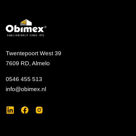
aan de duurzaamheid en kwaliteit van de totale
deurafwerking.
Twentepoort West 39
7609 RD, Almelo
0546 455 513
info@obimex.nl