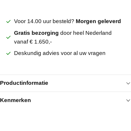
Voor 14.00 uur besteld?
Morgen geleverd
Gratis bezorging
door heel Nederland
vanaf € 1.650,-
Deskundig advies voor al uw vragen
Productinformatie
Kenmerken
Nastelkozijn stomp ral 9010 rechts 100 mm
inwendig voor deur 930x2115 wordt ingezet bij
Algemeen
stompe binnendeuren met een rechtse draairichting
en een wanddikte van honderd millimeter. Het
Breedte (mm)
930