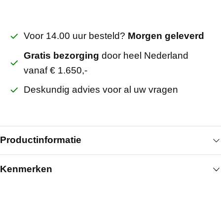
Voor 14.00 uur besteld?
Morgen geleverd
Gratis bezorging
door heel Nederland
vanaf € 1.650,-
Deskundig advies voor al uw vragen
Productinformatie
Kenmerken
Dubbeldeur nastelkozijn stomp 100 mm inwendig
voor deur 930x2115 ral 9010 wordt toegepast bij
Algemeen
dubbele stompe binnendeuren waar een brede
doorgang gewenst is. Het nastelkozijn is geschikt
Breedte (mm)
930