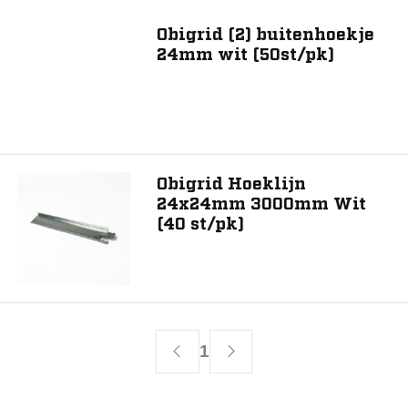
Breedte (mm)
Obigrid (2) buitenhoekje
24
24mm wit (50st/pk)
Materiaal
Staal
Obigrid Hoeklijn
24x24mm 3000mm Wit
(40 st/pk)
Toon 2 resultaat
1