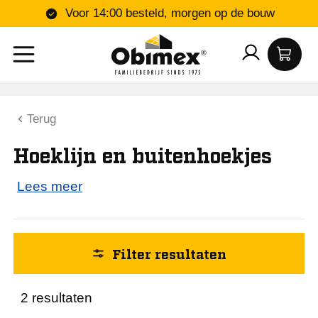
Voor 14:00 besteld, morgen op de bouw
Kleur
Terug
Wit
Hoeklijn en buitenhoekjes
Hoogte (mm)
Lees meer
24
Lengte (mm)
Filter resultaten
3000
2 resultaten