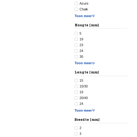
Azure
Chalk
Toon meer
Hoogte (mm)
5
19
23
24
30
Toon meer
Lengte (mm)
15
15/30
19
20/40
24
Toon meer
Breedte (mm)
2
3