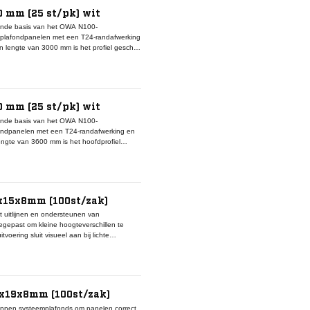
0 mm (25 st/pk) wit
ende basis van het OWA N100-
 plafondpanelen met een T24-randafwerking
 lengte van 3000 mm is het profiel geschikt
structie van verzinkt staal biedt een hoge
orgt voor een strak en uniform plafondbeeld.
 en hoeklijnen uit het OWA Construct N100-
uctie die geschikt is voor zowel
en nette afwerking centraal staan.
0 mm (25 st/pk) wit
ende basis van het OWA N100-
fondpanelen met een T24-randafwerking en
engte van 3600 mm is het hoofdprofiel
erzinkt staal biedt een hoge belastbaarheid
trak en uniform plafondbeeld.
5x15x8mm (100st/zak)
 uitlijnen en ondersteunen van
egepast om kleine hoogteverschillen te
voering sluit visueel aan bij lichte
or het gebruik van deze vulblokken kan de
het draagprofiel. Het product draagt bij
afond doordat spanningen in het systeem
t dit vulblok toegepast in combinatie met T
ormaat maakt het geschikt voor
4x19x8mm (100st/zak)
innen systeemplafonds om panelen correct