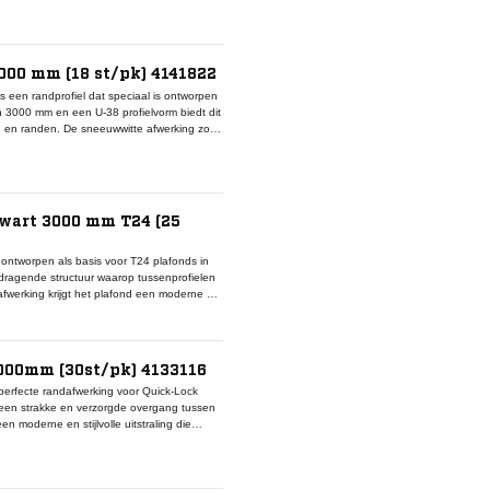
en duurzaamheid. Dankzij het klikmechanisme
at installatie versnelt.In combinatie met
rmt dit profiel een stabiele, veilige en
el nieuwbouw als renovatieprojecten waarin
000 mm (18 st/pk) 4141822
s een randprofiel dat speciaal is ontworpen
 3000 mm en een U-38 profielvorm biedt dit
 en randen. De sneeuwwitte afwerking zorgt
nterieurconcepten. Het profiel is vervaardigd
oudige montage. Door de specifieke U-38
dprofiel wordt veel toegepast in kantoren,
als esthetiek belangrijk zijn. Levering per
tige montage met een consistente afwerking.
Zwart 3000 mm T24 (25
 ontworpen als basis voor T24 plafonds in
e dragende structuur waarop tussenprofielen
fwerking krijgt het plafond een moderne en
e ruimtes. Het profiel is volledig compatibel
resultaat wordt bereikt, maar ook een
 vaak toegepast in horeca, winkels en
belangrijk zijn.
000mm (30st/pk) 4133116
perfecte randafwerking voor Quick-Lock
r een strakke en verzorgde overgang tussen
n moderne en stijlvolle uitstraling die
ijn wordt vaak gecombineerd met Unipro
 zodat een uniform en consistent
iel vormvast en eenvoudig te monteren, zelfs
entatieve ruimtes zoals horecagelegenheden,