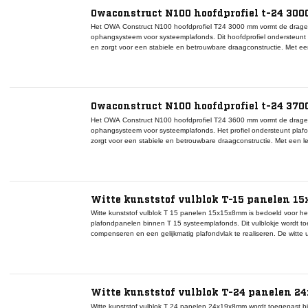
Owaconstruct N100 hoofdprofiel t-24 300
Het OWA Construct N100 hoofdprofiel T24 3000 mm vormt de drag
ophangsysteem voor systeemplafonds. Dit hoofdprofiel ondersteunt
en zorgt voor een stabiele en betrouwbare draagconstructie. Met een
voor uiteenlopende plafondindelingen en middelgrote ruimtes. De con
belastbaarheid en een lange levensduur, terwijl de witte afwerking z
Het hoofdprofiel is eenvoudig te combineren met de tussenprofielen
systeem. Samen vormen deze componenten een complete onderconstr
nieuwbouw- als renovatieprojecten waar kwaliteit, maatvastheid en e
Owaconstruct N100 hoofdprofiel t-24 370
Het OWA Construct N100 hoofdprofiel T24 3600 mm vormt de drag
ophangsysteem voor systeemplafonds. Het profiel ondersteunt pla
zorgt voor een stabiele en betrouwbare draagconstructie. Met een l
geschikt voor uiteenlopende plafondindelingen. De constructie van v
en een lange levensduur, terwijl de witte afwerking zorgt voor een s
Witte kunststof vulblok T-15 panelen 1
Witte kunststof vulblok T 15 panelen 15x15x8mm is bedoeld voor het
plafondpanelen binnen T 15 systeemplafonds. Dit vulblokje wordt to
compenseren en een gelijkmatig plafondvlak te realiseren. De witte uit
plafondsystemen en minimaliseert zichtbaarheid bij open details. Do
afbouwer panelen nauwkeurig positioneren zonder aanpassingen aan 
aan een stabiele montage en ondersteunt de levensduur van het pl
worden verminderd. Binnen utiliteitsbouw en renovatieprojecten word
15 draagstructuren en bijpassende plafondpanelen. Het compacte f
Witte kunststof vulblok T-24 panelen 2
detailcorrecties waar precisie en een strak eindresultaat vereist zijn.
Witte kunststof vulblok T 24 panelen 24x19x8mm wordt toegepast b