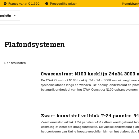
Franco vanaf € 1.650,-
Persoonlijke prijzen
Kennisban
gorieën
Plafondsystemen
677 resultaten
Owaconstruct N100 hoeklijn 24x24 3000 m
De OWA Construct N100 hoeklijn 24 x 24 x 3000 mm wit zorgt voor e
systeemplafonds langs de wanden. De hoeklijn ondersteunt de pla
belangrijk onderdeel van het OWA Construct N100-ophangsysteem.
lengte van 3000 mm is het profiel geschikt voor uiteenlopende plafo
uit verzinkt staal en voorzien van een witte afwerking, waardoor ee
uniforme afwerking ontstaat. In combinatie met de hoofd- en tussen
systeem vormt deze hoeklijn de perfecte basis voor een strak afge
Zwart kunststof vulblok T-24 panelen 2
Zwart kunststof vulblok T 24 panelen 24x19x8mm wordt gebruikt b
uitstraling of zichtbare draagconstructie. Dit vulblok ondersteunt pla
het corrigeren van kleine hoogteverschillen binnen het plafondvlak. D
profielen en plafonds en voorkomt visuele verstoring van het ontwer