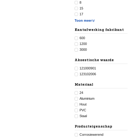
8
15
17
Toon meer
Kantafwerking fabrikant
600
1200
3000
Akoestische waarde
121000901
123102006
Materiaal
24
Aluminium
Hout
PVC
Staal
Producteigenschap
Corrosiewerend