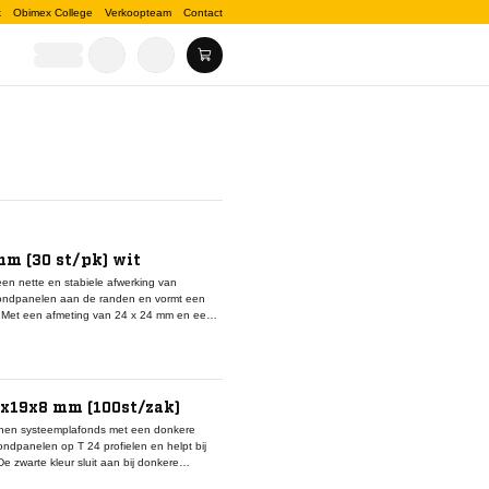
k
Obimex College
Verkoopteam
Contact
m (30 st/pk) wit
en nette en stabiele afwerking van
fondpanelen aan de randen en vormt een
 Met een afmeting van 24 x 24 mm en een
ndtoepassingen. De hoeklijn is vervaardigd
n duurzame, corrosiebestendige en visueel
profielen uit het OWA Construct N100-
werkt en betrouwbaar systeemplafond.
4x19x8 mm (100st/zak)
innen systeemplafonds met een donkere
fondpanelen op T 24 profielen en helpt bij
e zwarte kleur sluit aan bij donkere
p. Het gebruik van kunststof zorgt voor een