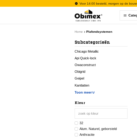
Voor 14:00 besteld, morgen op de bouw
Cate
Home
Plafondsystemen
Subcategorieën
Chicago Metallic
Api Quick-lock
Owaconstruct
Obigrid
Geipel
Kantlatten
Toon meer
Kleur
32
Alum. Naturel, geborsteld
Anthracite