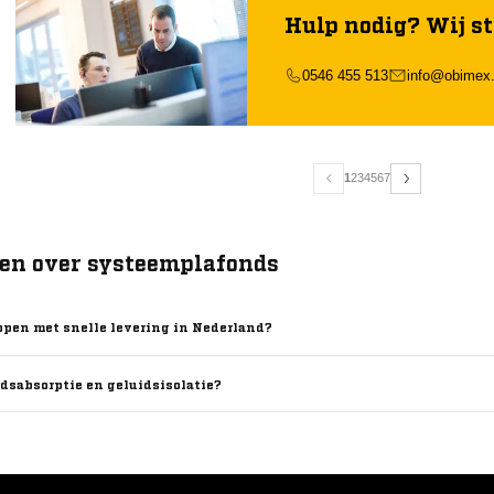
en stabiel plafond dat jarenlang meegaat. Dit profiel is daarom een 
Hulp nodig? Wij st
Quick-Lock assortiment.
0546 455 513
info@obimex.
1
2
3
4
5
6
7
gen over systeemplafonds
pen met snelle levering in Nederland?
idsabsorptie en geluidsisolatie?