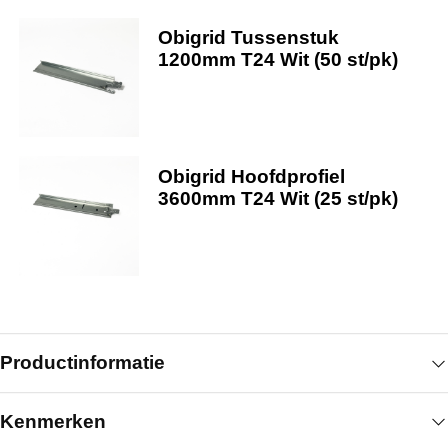
Obigrid Tussenstuk
1200mm T24 Wit (50 st/pk)
Obigrid Hoofdprofiel
3600mm T24 Wit (25 st/pk)
Productinformatie
Kenmerken
De Obigrid hoeklijn 24x24 mm 3000 mm wit vormt