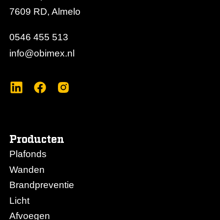
een nette visuele afwerking, wat essentieel is voor
7609 RD, Almelo
representatieve plafonds in kantoren, winkels en
zorgomgevingen.
0546 455 513
info@obimex.nl
Producten
Plafonds
Wanden
Brandpreventie
Licht
Afvoegen