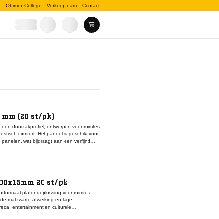
k
Obimex College
Verkoopteam
Contact
 mm (20 st/pk)
n doorzakprofiel, ontworpen voor ruimtes
estisch comfort. Het paneel is geschikt voor
panelen, wat bijdraagt aan een verfijnd
dsabsorptie en draagt het bij aan een
wart gespoten glasvlies, wat zorgt voor een
ns voorzien van glasvlies voor extra
 te installeren en te combineren met
nelen geleverd, geschikt voor middelgrote
600x15mm 20 st/pk
ud en inspectie vergemakkelijkt.Ecophon
werken aan visueel donkere interieurs met
ormaat plafondoplossing voor ruimtes
j de matzwarte afwerking en lage
oreca, entertainment en culturele
temen en heeft een dikte van 15 mm. De