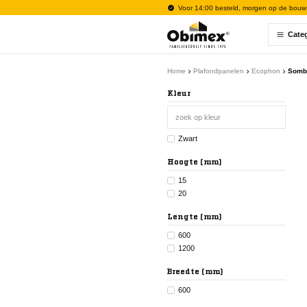
Voor 14:00 besteld, morgen op de bouw
Cate
Home
Plafondpanelen
Ecophon
Somb
Kleur
Zwart
Hoogte (mm)
15
20
Lengte (mm)
600
1200
Breedte (mm)
600