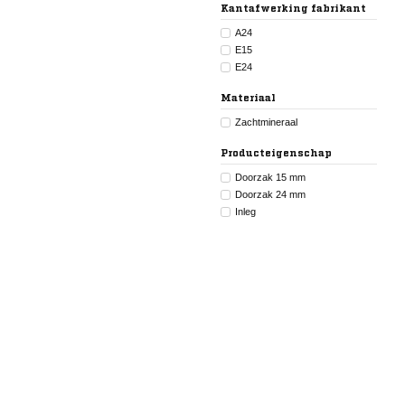
Kantafwerking fabrikant
A24
E15
E24
Materiaal
Zachtmineraal
Producteigenschap
Doorzak 15 mm
Doorzak 24 mm
Inleg