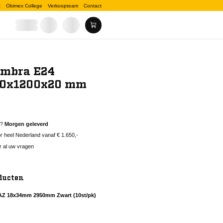
k
Obimex College
Verkoopteam
Contact
ombra E24
00x1200x20 mm
d?
Morgen geleverd
 heel Nederland vanaf € 1.650,-
r al uw vragen
ducten
 AZ 18x34mm 2950mm Zwart (10st/pk)