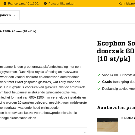
Franco vanaf € 1.650,-
Persoonlijke prijzen
Kennisban
gorieën
x1200x20 mm (10 st/pk)
Ecophon S
doorzak 6
(10 st/pk)
aneel is een grootformaat plafondoplossing met een
ngsystemen. Dankzij de royale afmeting en matzwarte
Voor 14.00 uur bestel
es waar een visueel donkere en akoestisch comfortabele
Gratis bezorging
door
werkt met zwart gespoten glasvlies, wat zorgt voor een
ctie. De rugzijde is voorzien van glasvlies, wat de structurele
Deskundig advies voo
 mm biedt het paneel uitstekende geluidsabsorptie, wat
imte.Het formaat van 600x1200 mm versnelt de installatie en
king worden 10 panelen geleverd, geschikt voor middelgrote
Aanbevolen pro
emonteerbaar, wat onderhoud en inspectie
en betrouwbare keuze voor afbouwprofessionals die
t hoge akoestische eisen.
Kantlat