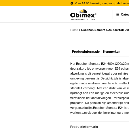
Voor 14:00 besteld, morgen op de bouw
Cate
Home
Ecophon Sombra E24 doorzak 600
Productinformatie
Kenmerken
Het Ecophon Sombra E24 600x1200x20mm p
doorzakprofiel, ontworpen voor E24 opha
afwerking is dit paneel ideaal voor ruimt
omgeving gewenst is.De zichtzijde is afge
egale, matte uitstraling met lage lichtrefle
stabiliteit verhoogt. Met een dikte van 20
bijdraagt aan een rustige en sfeervolle ru
vermindert het aantal voegen. Per verpak
projecten. De panelen zijn afzonderlijk d
vergemakkelijkt.Ecophon Sombra E24 is e
werken aan visueel donkere interieurs me
Productinformatie