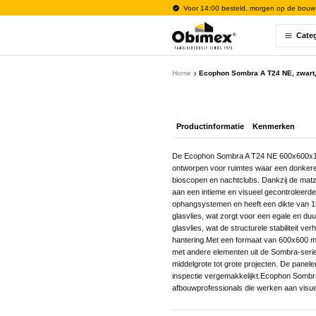
Voor 14:00 besteld, morgen op de bouw
Cate
Home
Ecophon Sombra A T24 NE, zwart
Productinformatie
Kenmerken
De Ecophon Sombra A T24 NE 600x600x15m
ontworpen voor ruimtes waar een donkere, 
bioscopen en nachtclubs. Dankzij de matzwa
aan een intieme en visueel gecontroleerd
ophangsystemen en heeft een dikte van 15
glasvlies, wat zorgt voor een egale en d
glasvlies, wat de structurele stabiliteit 
hantering.Met een formaat van 600x600 mm
met andere elementen uit de Sombra-serie
middelgrote tot grote projecten. De panel
inspectie vergemakkelijkt.Ecophon Sombr
afbouwprofessionals die werken aan visue