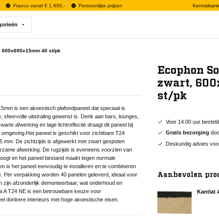
Franco vanaf € 1.650,-
Persoonlijke prijzen
Kennisban
gorieën
, 600x600x15mm 40 st/pk
Ecophon S
zwart, 60
st/pk
m is een akoestisch plafondpaneel dat speciaal is
sfeervolle uitstraling gewenst is. Denk aan bars, lounges,
Voor 14.00 uur bestel
rte afwerking en lage lichtreflectie draagt dit paneel bij
Gratis bezorging
door
e omgeving.Het paneel is geschikt voor zichtbare T24
 mm. De zichtzijde is afgewerkt met zwart gespoten
Deskundig advies voo
uurzame afwerking. De rugzijde is eveneens voorzien van
verhoogt en het paneel bestand maakt tegen normale
 is het paneel eenvoudig te installeren en te combineren
Aanbevolen pro
. Per verpakking worden 40 panelen geleverd, ideaal voor
en zijn afzonderlijk demonteerbaar, wat onderhoud en
a A T24 NE is een betrouwbare keuze voor
Kantlat
el donkere interieurs met hoge akoestische eisen.