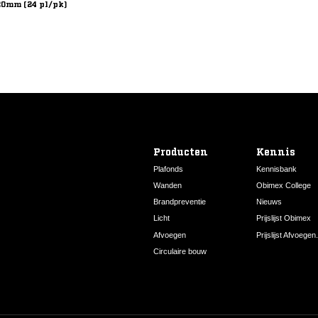
0mm (24 pl/pk)
Producten
Kennis
Plafonds
Kennisbank
Wanden
Obimex College
Brandpreventie
Nieuws
Licht
Prijslijst Obimex
Afvoegen
Prijslijst Afvoegen.
Circulaire bouw