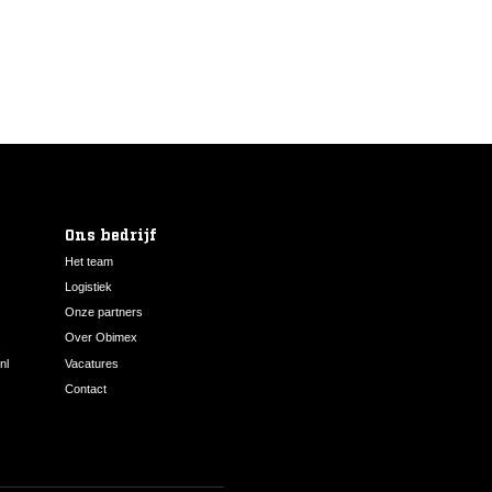
Rockfon Color-all A15/A24 Charcoal 6
Ons bedrijf
Het team
Logistiek
Onze partners
Over Obimex
nl
Vacatures
Contact