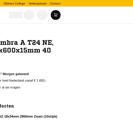
k
Obimex College
Verkoopteam
Contact
ombra A T24 NE,
0x600x15mm 40
d?
Morgen geleverd
 heel Nederland vanaf € 1.650,-
r al uw vragen
ducten
 AZ 18x34mm 2950mm Zwart (10st/pk)