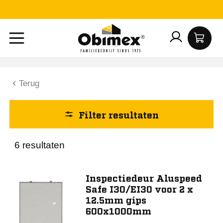
Lengte (mm)
300
400
Terug
500
600
Filter resultaten
800
Toon meer
6 resultaten
Breedte (mm)
Inspectiedeur Aluspeed
Safe I30/EI30 voor 2 x
300
12.5mm gips
400
600x1000mm
500