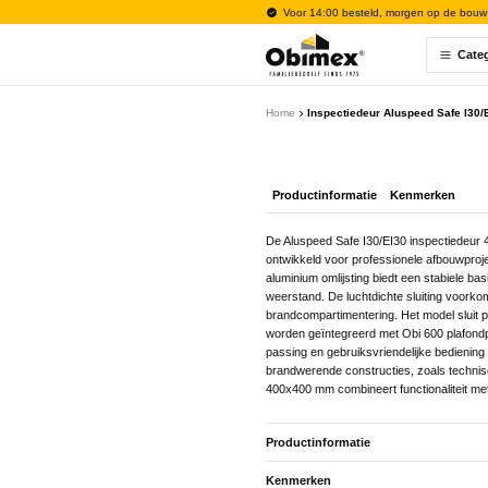
Voor 14:00 besteld, morgen op de bouw
Cate
Home
Inspectiedeur Aluspeed Safe I30
Productinformatie
Kenmerken
De Aluspeed Safe I30/EI30 inspectiedeur 
ontwikkeld voor professionele afbouwprojec
aluminium omlijsting biedt een stabiele bas
weerstand. De luchtdichte sluiting voorkom
brandcompartimentering. Het model sluit 
worden geïntegreerd met Obi 600 plafond
passing en gebruiksvriendelijke bediening 
brandwerende constructies, zoals techni
400x400 mm combineert functionaliteit met 
Productinformatie
Kenmerken
De Aluspeed Safe I30/EI30 inspectiedeur 