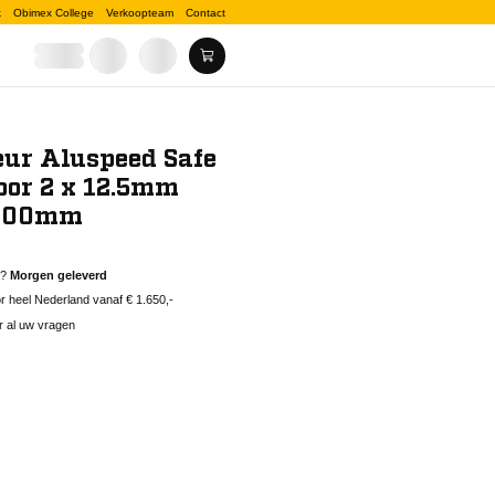
k
Obimex College
Verkoopteam
Contact
eur Aluspeed Safe
oor 2 x 12.5mm
x400mm
d?
Morgen geleverd
 heel Nederland vanaf € 1.650,-
r al uw vragen