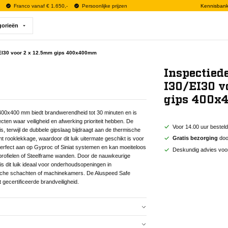
Franco vanaf € 1.650,-
Persoonlijke prijzen
Kennisban
gorieën
/EI30 voor 2 x 12.5mm gips 400x400mm
Inspectied
I30/EI30 v
gips 400
400x400 mm biedt brandwerendheid tot 30 minuten en is
ten waar veiligheid en afwerking prioriteit hebben. De
Voor 14.00 uur bestel
is, terwijl de dubbele gipslaag bijdraagt aan de thermische
Gratis bezorging
door
t rooklekkage, waardoor dit luik uitermate geschikt is voor
perfect aan op Gyproc of Siniat systemen en kan moeiteloos
Deskundig advies voo
profielen of Steelframe wanden. Door de nauwkeurige
is dit luik ideaal voor onderhoudsopeningen in
sche schachten of machinekamers. De Aluspeed Safe
gecertificeerde brandveiligheid.
400x400 mm biedt brandwerendheid tot 30 minuten en is