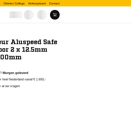
k
Obimex College
Verkoopteam
Contact
eur Aluspeed Safe
oor 2 x 12.5mm
x600mm
d?
Morgen geleverd
 heel Nederland vanaf € 1.650,-
r al uw vragen