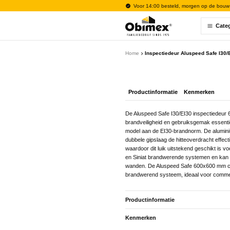
Voor 14:00 besteld, morgen op de bouw
Cate
Home
Inspectiedeur Aluspeed Safe I30
Productinformatie
Kenmerken
De Aluspeed Safe I30/EI30 inspectiedeur
brandveiligheid en gebruiksgemak essentie
model aan de EI30-brandnorm. De aluminium
dubbele gipslaag de hitteoverdracht effect
waardoor dit luik uitstekend geschikt is 
en Siniat brandwerende systemen en kan 
wanden. De Aluspeed Safe 600x600 mm combi
brandwerend systeem, ideaal voor commerc
Productinformatie
Kenmerken
De Aluspeed Safe I30/EI30 inspectiedeur
brandveiligheid en gebruiksgemak essentie