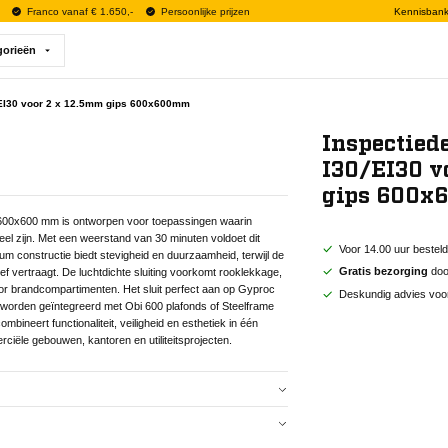
Franco vanaf € 1.650,-
Persoonlijke prijzen
Kennisban
gorieën
/EI30 voor 2 x 12.5mm gips 600x600mm
Inspectied
I30/EI30 v
gips 600
 600x600 mm is ontworpen voor toepassingen waarin
el zijn. Met een weerstand van 30 minuten voldoet dit
Voor 14.00 uur bestel
 constructie biedt stevigheid en duurzaamheid, terwijl de
Gratis bezorging
door
ief vertraagt. De luchtdichte sluiting voorkomt rooklekkage,
voor brandcompartimenten. Het sluit perfect aan op Gyproc
Deskundig advies voo
worden geïntegreerd met Obi 600 plafonds of Steelframe
neert functionaliteit, veiligheid en esthetiek in één
iële gebouwen, kantoren en utiliteitsprojecten.
 600x600 mm is ontworpen voor toepassingen waarin
el zijn. Met een weerstand van 30 minuten voldoet dit