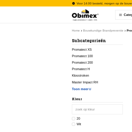
Voor 14:00 besteld, morgen op de bouw
Cate
Home
Bouwkundige Brandpreventie
Pro
Subcategorieën
Promatect XS
Promatect 100
Promatect 200
Promatect H
Klosstroken
Master Impact RH
Toon meer
Kleur
20
Wit