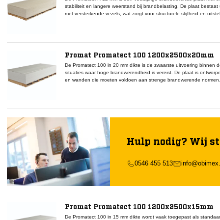
stabiliteit en langere weerstand bij brandbelasting. De plaat bestaa
met versterkende vezels, wat zorgt voor structurele stijfheid en uits
is geschikt voor plafonds, schachten en staalbekledingen die moe
60 tot 120 minuten, afhankelijk van de systeemopbouw. De Promat
metalen of houten draagconstructies met Promat Lijm K84 als verlijm
voegen. Door de vochtbestendige eigenschappen is de plaat ook in
luchtvochtigheid, zonder dat de prestaties worden beïnvloed. De gla
Promat Promatect 100 1200x2500x20mm
afwerking, terwijl de plaat eenvoudig te zagen en te monteren is. In
en Promastop manchetten ontstaat een volledig systeem dat brand
De Promatect 100 in 20 mm dikte is de zwaarste uitvoering binnen d
situaties waar hoge brandwerendheid is vereist. De plaat is ontworp
en wanden die moeten voldoen aan strenge brandwerende normen. 
vormstabiliteit biedt deze variant langdurige isolatie bij hoge tempe
lijmen, voegen en afdichtingsmiddelen, waardoor een uniforme aansl
platen of systeemonderdelen. De 20 mm uitvoering is geschikt voor 
Promastop-producten, bijvoorbeeld bij doorvoeren of aansluitdetails 
vlamdoorslag noodzakelijk is.
Hulp nodig? Wij st
0546 455 513
info@obimex.
Promat Promatect 100 1200x2500x15mm
De Promatect 100 in 15 mm dikte wordt vaak toegepast als standaar