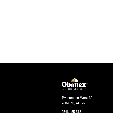
Twentepoort West 39
7609 RD, Almelo
0546 455 513