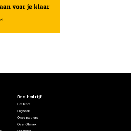
le brandbescherming prioriteit heeft.
aan voor je klaar
nl
Ons bedrijf
Het team
Logistiek
Onze partners
Over Obimex