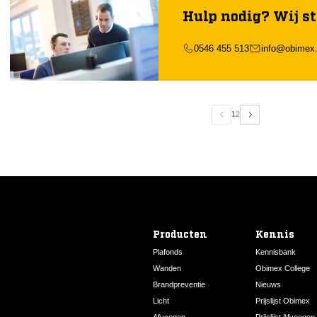
geschikt voor zowel renovatie als nieuwbouwprojecten waar structure
Hulp nodig? Wij st
0546 455 513
info@obimex.
1
2
Producten
Kennis
Plafonds
Kennisbank
Wanden
Obimex College
Brandpreventie
Nieuws
Licht
Prijslijst Obimex