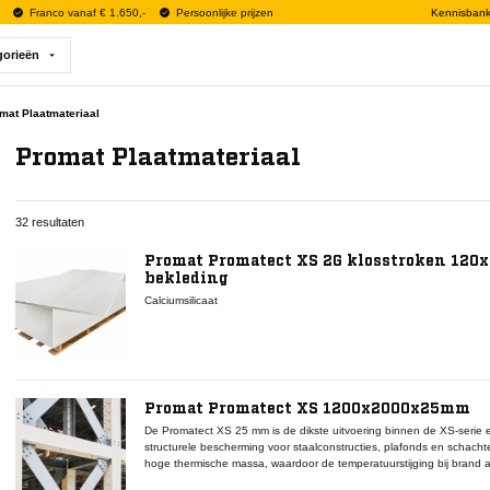
Franco vanaf € 1.650,-
Persoonlijke prijzen
Kennisban
gorieën
mat Plaatmateriaal
Promat Plaatmateriaal
32 resultaten
Promat Promatect XS 2G klosstroken 12
bekleding
Calciumsilicaat
Promat Promatect XS 1200x2000x25mm
De Promatect XS 25 mm is de dikste uitvoering binnen de XS-serie
structurele bescherming voor staalconstructies, plafonds en schacht
hoge thermische massa, waardoor de temperatuurstijging bij brand aa
calciumsilicaatsamenstelling zorgt voor een homogene, onbrandbare st