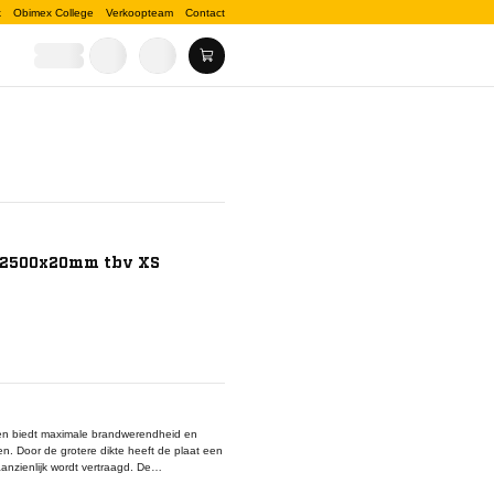
k
Obimex College
Verkoopteam
Contact
0x2500x20mm tbv XS
 en biedt maximale brandwerendheid en
en. Door de grotere dikte heeft de plaat een
nzienlijk wordt vertraagd. De
ructuur die niet uitzet of vervormt bij