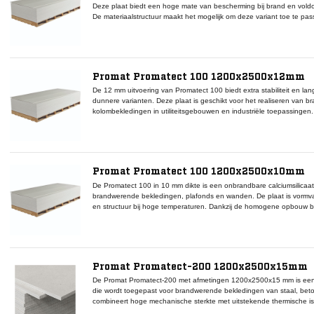
Deze plaat biedt een hoge mate van bescherming bij brand en voldo
De materiaalstructuur maakt het mogelijk om deze variant toe te pa
staalprofielen, betonnen oppervlakken of scheidingswanden. De p
Promaseal-A kit of Promafoam-C schuim voor het afdichten van aans
de integriteit van het gehele systeem. Het gladde oppervlak is gesch
product zowel technisch als esthetisch inzetbaar is.
Promat Promatect 100 1200x2500x12mm
De 12 mm uitvoering van Promatect 100 biedt extra stabiliteit en la
dunnere varianten. Deze plaat is geschikt voor het realiseren van
kolombekledingen in utiliteitsgebouwen en industriële toepassingen. 
calciumsilicaat zorgt voor een hoge temperatuurbestendigheid zonde
kan worden toegepast in combinatie met Promat Lijm K84 voor verlij
afwerken van naden, waardoor een brandwerend en luchtdicht syst
geschilderd of gepleisterd en blijven stabiel in vochtige omstandigh
Promat Promatect 100 1200x2500x10mm
De Promatect 100 in 10 mm dikte is een onbrandbare calciumsilicaat
brandwerende bekledingen, plafonds en wanden. De plaat is vormvas
en structuur bij hoge temperaturen. Dankzij de homogene opbouw bi
bescherming van staalconstructies en schachten. Het oppervlak is gl
verf of pleister. Door het lage gewicht is de 10 mm variant eenvoudig
waarin beperkte ruimte of gewicht belangrijk is. De platen kunnen 
voegen zoals Promat Lijm K84 of Promat Masterjoint om een geslot
brandwering wordt montage uitgevoerd op een metalen of houten dra
Promat Promatect-200 1200x2500x15mm
Promatect 100 platen.
De Promat Promatect-200 met afmetingen 1200x2500x15 mm is een s
die wordt toegepast voor brandwerende bekledingen van staal, beto
combineert hoge mechanische sterkte met uitstekende thermische is
veroudering. Dankzij de homogene structuur behoudt de plaat zijn vorm