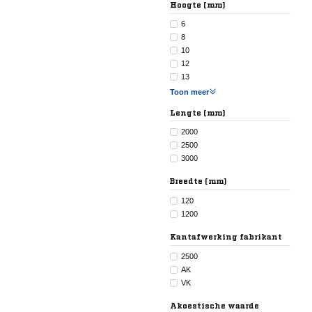
Hoogte (mm)
6
8
10
12
13
Toon meer
Lengte (mm)
2000
2500
3000
Breedte (mm)
120
1200
Kantafwerking fabrikant
2500
AK
VK
Akoestische waarde