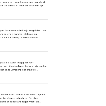
et aan eisen voor langere weerstandstijd.
ssen als enkele of dubbele bekleding op
laat kan gecombineerd worden met Promat
luitingen en doorvoeren, wat bijdraagt aan
ikt voor verdere afwerking, waardoor het
ngere brandwerendheidstijd vergeleken met
 brandwerende wanden, plafonds en
De samenstelling uit vezelversterkt
r dat de plaat vervormt. De 12 mm variant
ming en Promat Masterjoint voor het
eem ontstaat. De platen kunnen worden
eden.
plaat die wordt toegepast voor
t, vochtbestendig en behoudt zijn sterkte
edt deze uitvoering een stabiele
ad en direct geschikt voor afwerking met
 te hanteren en geschikt voor situaties
worden gecombineerd met Promat lijmen en
en systeem te vormen. Voor optimale
agconstructie die compatibel is met
terke, onbrandbare calciumsilicaatplaat
n, kanalen en schachten. De plaat
olatie en is bestand tegen vocht en
 en integriteit, zelfs bij langdurige