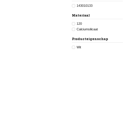
143010133
Materiaal
120
Calciumsilicaat
Producteigenschap
Wit