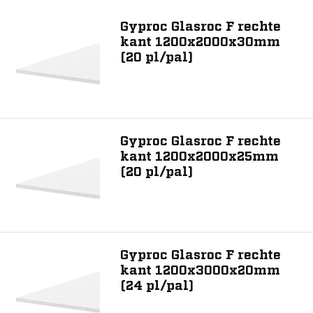
Toon meer
Gyproc Glasroc F rechte
Lengte (mm)
kant 1200x2000x30mm
(20 pl/pal)
2000
2400
2700
3000
Gyproc Glasroc F rechte
kant 1200x2000x25mm
(20 pl/pal)
Breedte (mm)
1200
Kantafwerking fabrikant
Gyproc Glasroc F rechte
kant 1200x3000x20mm
Glasvezelversterkt met glasvezelmat
(24 pl/pal)
Onbrandbaar glasvliesversterkt