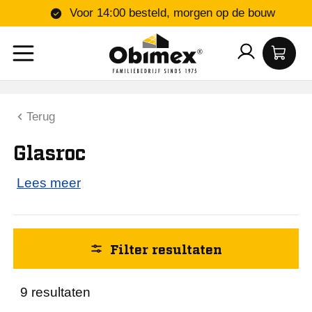
Voor 14:00 besteld, morgen op de bouw
Kleur
Terug
Grijs
Glasroc
Hoogte (mm)
Lees meer
10
13
Filter resultaten
15
20
25
9 resultaten