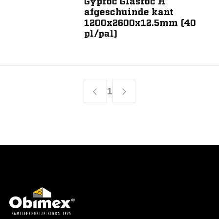
Gyproc Glasroc H
afgeschuinde kant
1200x2600x12.5mm (40
pl/pal)
1