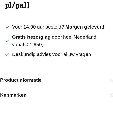
pl/pal)
Voor 14.00 uur besteld?
Morgen geleverd
Gratis bezorging
door heel Nederland
vanaf € 1.650,-
Deskundig advies voor al uw vragen
Productinformatie
Kenmerken
De Gyproc Glasroc X 1200x2600x12,5 mm met
afgeschuinde kant is een vocht- en weerbestendige
Algemeen
plaat voor buitentoepassingen en sterk vochtige