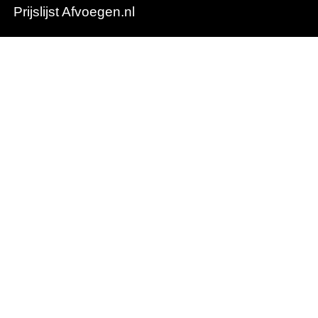
Prijslijst Afvoegen.nl
Ons bedrijf
Het team
Logistiek
Onze partners
Over Obimex
Vacatures
Contact
Algemene voorwaarden
Privacyverklaring
Cookieverklaring