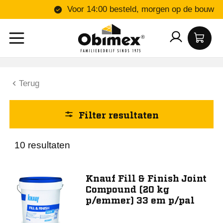
Voor 14:00 besteld, morgen o
Joint compound
Voegenvuller
Tools
Terug
Drystar
Uniflott
Filter resultaten
Safeboard
10 resultaten
Toon meer
Knauf Fill & Finish Joint
Compound (20 kg
p/emmer) 33 em p/pal