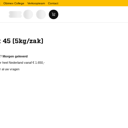
k
Obimex College
Verkoopteam
Contact
t 45 (5kg/zak)
d?
Morgen geleverd
 heel Nederland vanaf € 1.650,-
r al uw vragen