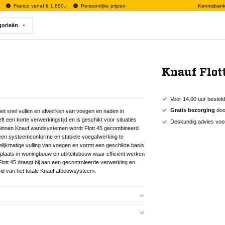
Franco vanaf € 1.650,-
Persoonlijke prijzen
Kennisban
gorieën
Knauf Flot
Voor 14.00 uur bestel
Gratis bezorging
door
het snel vullen en afwerken van voegen en naden in
ft een korte verwerkingstijd en is geschikt voor situaties
Deskundig advies voo
Binnen Knauf wandsystemen wordt Flott 45 gecombineerd
en systeemconforme en stabiele voegafwerking te
elijkmatige vulling van voegen en vormt een geschikte basis
plaats in woningbouw en utiliteitsbouw waar efficiënt werken
 Flott 45 draagt bij aan een gecontroleerde verwerking en
eid van het totale Knauf afbouwsysteem.
het snel vullen en afwerken van voegen en naden in
ft een korte verwerkingstijd en is geschikt voor situaties