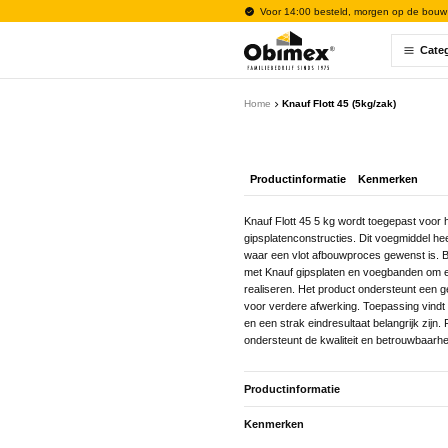
Voor 14:00 besteld, morgen op de bouw
Cate
Home
Knauf Flott 45 (5kg/zak)
Productinformatie
Kenmerken
Knauf Flott 45 5 kg wordt toegepast voor 
gipsplatenconstructies. Dit voegmiddel hee
waar een vlot afbouwproces gewenst is. 
met Knauf gipsplaten en voegbanden om e
realiseren. Het product ondersteunt een g
voor verdere afwerking. Toepassing vindt 
en een strak eindresultaat belangrijk zijn.
ondersteunt de kwaliteit en betrouwbaarh
Productinformatie
Kenmerken
Knauf Flott 45 5 kg wordt toegepast voor 
gipsplatenconstructies. Dit voegmiddel hee