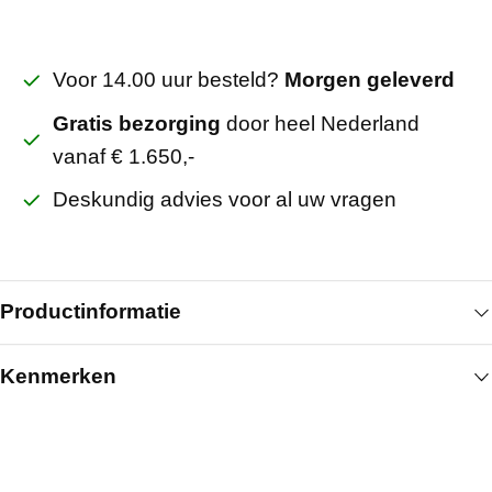
Voor 14.00 uur besteld?
Morgen geleverd
Gratis bezorging
door heel Nederland
vanaf € 1.650,-
Deskundig advies voor al uw vragen
Productinformatie
Kenmerken
Het Vogl designpaneel 12/25 rond (1200 × 2000 ×
12,5 mm) behoort tot de meest gebruikte
Algemeen
perforatietypes in de Vogl-serie vanwege de balans
tussen openheid en elegantie. Met een
Breedte (mm)
1200