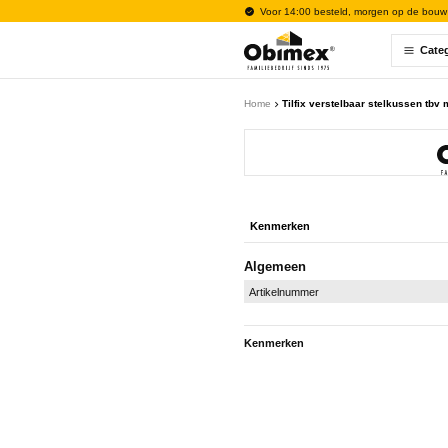
Voor 14:00 besteld, morgen op de bouw
Cate
Home
Tilfix verstelbaar stelkussen tbv
Kenmerken
Algemeen
Artikelnummer
Kenmerken
Algemeen
Artikelnummer