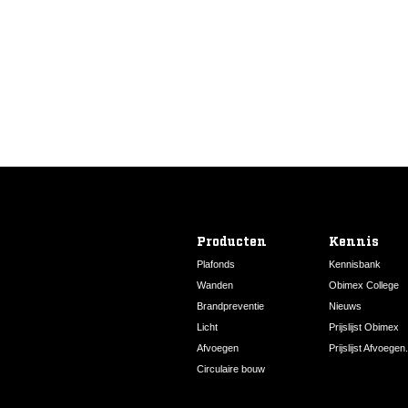
Producten
Kennis
Plafonds
Kennisbank
Wanden
Obimex College
Brandpreventie
Nieuws
Licht
Prijslijst Obimex
Afvoegen
Prijslijst Afvoegen.
Circulaire bouw