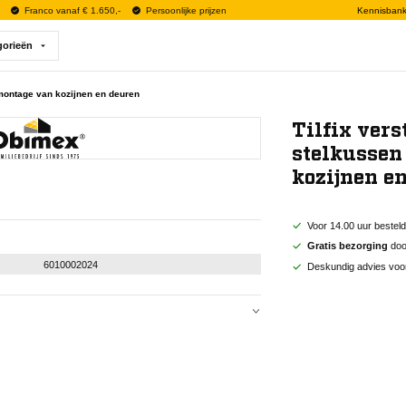
Franco vanaf € 1.650,-
Persoonlijke prijzen
Kennisban
gorieën
 montage van kozijnen en deuren
Tilfix vers
stelkussen
kozijnen e
Voor 14.00 uur bestel
Gratis bezorging
door
6010002024
Deskundig advies voo
6010002024