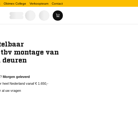
k
Obimex College
Verkoopteam
Contact
telbaar
 tbv montage van
n deuren
d?
Morgen geleverd
 heel Nederland vanaf € 1.650,-
r al uw vragen