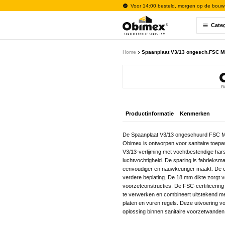
Voor 14:00 besteld, morgen op de bouw
Cate
Home
Spaanplaat V3/13 ongesch.FSC M
Productinformatie
Kenmerken
De Spaanplaat V3/13 ongeschuurd FSC M
Obimex is ontworpen voor sanitaire toepa
V3/13-verlijming met vochtbestendige har
luchtvochtigheid. De sparing is fabrieksm
eenvoudiger en nauwkeuriger maakt. De o
verdere beplating. De 18 mm dikte zorgt v
voorzetconstructies. De FSC-certificerin
te verwerken en combineert uitstekend 
platen en vuren regels. Deze uitvoering 
oplossing binnen sanitaire voorzetwande