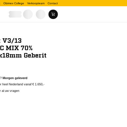
k
Obimex College
Verkoopteam
Contact
t V3/13
SC MIX 70%
x18mm Geberit
d?
Morgen geleverd
 heel Nederland vanaf € 1.650,-
r al uw vragen