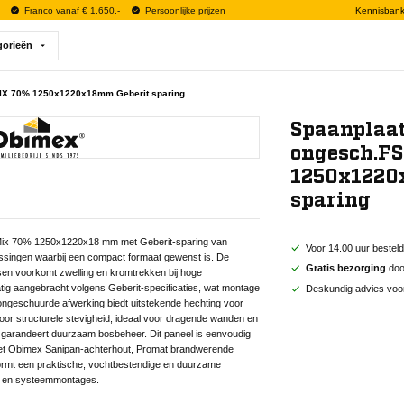
Franco vanaf € 1.650,-
Persoonlijke prijzen
Kennisban
gorieën
IX 70% 1250x1220x18mm Geberit sparing
Spaanplaa
ongesch.F
1250x1220
sparing
ix 70% 1250x1220x18 mm met Geberit-sparing van
Voor 14.00 uur bestel
ssingen waarbij een compact formaat gewenst is. De
Gratis bezorging
door
sen voorkomt zwelling en kromtrekken bij hoge
atig aangebracht volgens Geberit-specificaties, wat montage
Deskundig advies voo
ngeschuurde afwerking biedt uitstekende hechting voor
oor structurele stevigheid, ideaal voor dragende wanden en
g garandeert duurzaam bosbeheer. Dit paneel is eenvoudig
met Obimex Sanipan-achterhout, Promat brandwerende
vormt een praktische, vochtbestendige en duurzame
n en systeemmontages.