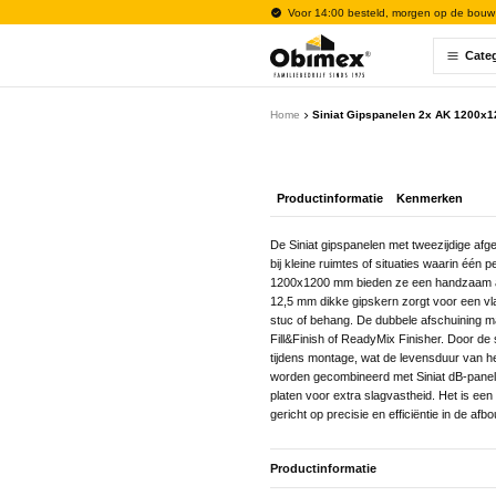
Voor 14:00 besteld, morgen op de bouw
Cate
Home
Siniat Gipspanelen 2x AK 1200x
Productinformatie
Kenmerken
De Siniat gipspanelen met tweezijdige af
bij kleine ruimtes of situaties waarin één
1200x1200 mm bieden ze een handzaam alter
12,5 mm dikke gipskern zorgt voor een vla
stuc of behang. De dubbele afschuining m
Fill&Finish of ReadyMix Finisher. Door de
tijdens montage, wat de levensduur van he
worden gecombineerd met Siniat dB-panel
platen voor extra slagvastheid. Het is een
gericht op precisie en efficiëntie in de afb
Productinformatie