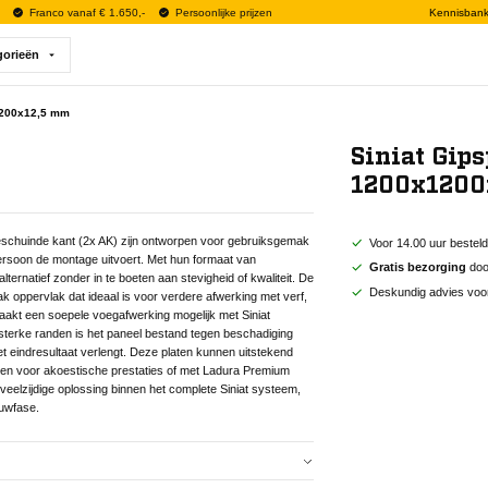
Franco vanaf € 1.650,-
Persoonlijke prijzen
Kennisban
gorieën
1200x12,5 mm
Siniat Gip
1200x1200
geschuinde kant (2x AK) zijn ontworpen voor gebruiksgemak
Voor 14.00 uur bestel
 persoon de montage uitvoert. Met hun formaat van
Gratis bezorging
door
natief zonder in te boeten aan stevigheid of kwaliteit. De
Deskundig advies voo
k oppervlak dat ideaal is voor verdere afwerking met verf,
aakt een soepele voegafwerking mogelijk met Siniat
 sterke randen is het paneel bestand tegen beschadiging
t eindresultaat verlengt. Deze platen kunnen uitstekend
en voor akoestische prestaties of met Ladura Premium
 veelzijdige oplossing binnen het complete Siniat systeem,
ouwfase.