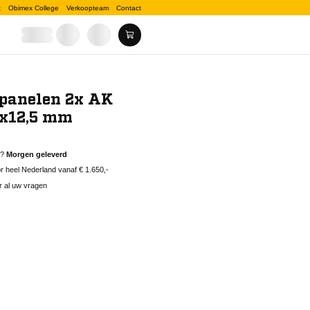
k
Obimex College
Verkoopteam
Contact
spanelen 2x AK
x12,5 mm
d?
Morgen geleverd
 heel Nederland vanaf € 1.650,-
r al uw vragen