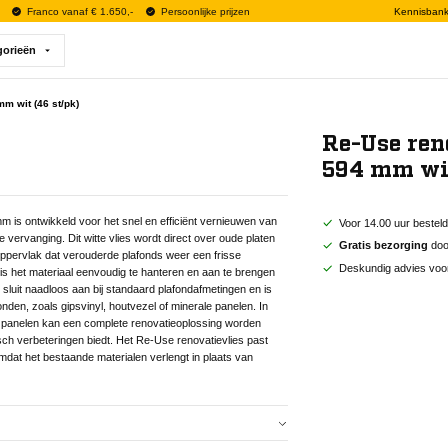
Franco vanaf € 1.650,-
Persoonlijke prijzen
Kennisban
gorieën
m wit (46 st/pk)
Re-Use ren
594 mm wit
 is ontwikkeld voor het snel en efficiënt vernieuwen van
Voor 14.00 uur bestel
vervanging. Dit witte vlies wordt direct over oude platen
Gratis bezorging
door
oppervlak dat verouderde plafonds weer een frisse
Deskundig advies voo
ht is het materiaal eenvoudig te hanteren en aan te brengen
 sluit naadloos aan bij standaard plafondafmetingen en is
den, zoals gipsvinyl, houtvezel of minerale panelen. In
 panelen kan een complete renovatieoplossing worden
sch verbeteringen biedt. Het Re-Use renovatievlies past
mdat het bestaande materialen verlengt in plaats van