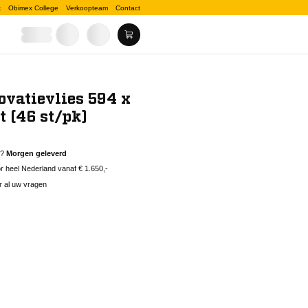
k
Obimex College
Verkoopteam
Contact
ovatievlies 594 x
 (46 st/pk)
d?
Morgen geleverd
 heel Nederland vanaf € 1.650,-
r al uw vragen