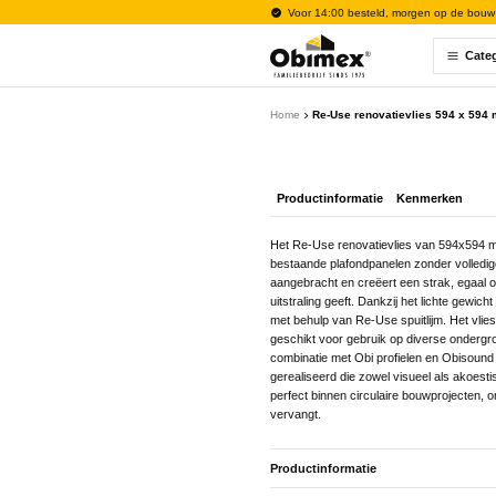
Voor 14:00 besteld, morgen op de bouw
Cate
Home
Re-Use renovatievlies 594 x 594 m
Productinformatie
Kenmerken
Het Re-Use renovatievlies van 594x594 mm
bestaande plafondpanelen zonder volledige 
aangebracht en creëert een strak, egaal 
uitstraling geeft. Dankzij het lichte gewic
met behulp van Re-Use spuitlijm. Het vlies
geschikt voor gebruik op diverse ondergron
combinatie met Obi profielen en Obisound
gerealiseerd die zowel visueel als akoesti
perfect binnen circulaire bouwprojecten, o
vervangt.
Productinformatie