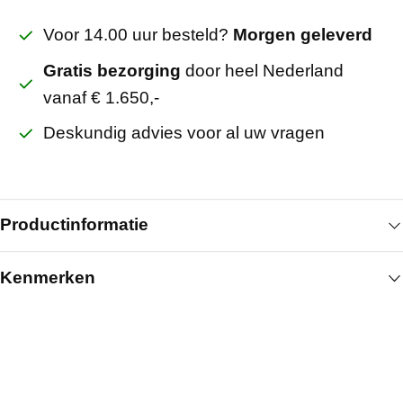
Voor 14.00 uur besteld?
Morgen geleverd
Gratis bezorging
door heel Nederland
vanaf € 1.650,-
Deskundig advies voor al uw vragen
Productinformatie
Kenmerken
De Promat Promastop I brandwerende verf in een 5
kg emmer is een compacte uitvoering van de
Algemeen
standaard 12.5 kg variant en ideaal voor kleinere
oppervlakken of onderhoudswerkzaamheden. De
Artikelnummer
143010185
verf biedt dezelfde hoogwaardige bescherming van