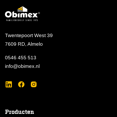
Dit product biedt betrouwbare bescherming in
technische installaties, utiliteitsgebouwen en andere
toepassingen waar brandcompartimentering vereist
is.
Twentepoort West 39
7609 RD, Almelo
0546 455 513
info@obimex.nl
Producten