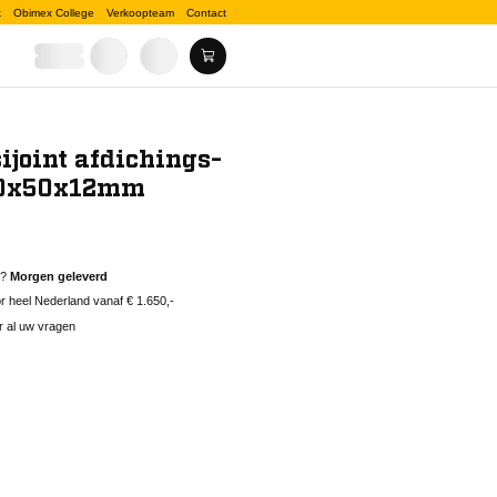
k
Obimex College
Verkoopteam
Contact
ijoint afdichings-
80x50x12mm
d?
Morgen geleverd
 heel Nederland vanaf € 1.650,-
r al uw vragen