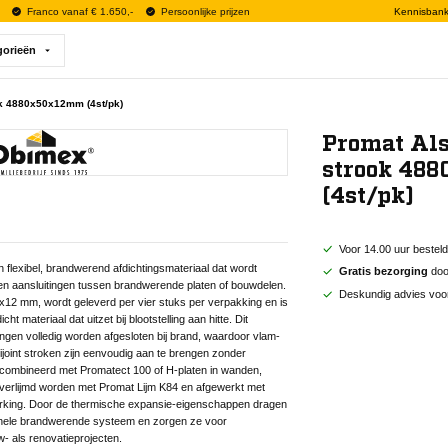
Franco vanaf € 1.650,-
Persoonlijke prijzen
Kennisban
gorieën
ook 4880x50x12mm (4st/pk)
Promat Als
strook 48
(4st/pk)
Voor 14.00 uur bestel
n flexibel, brandwerend afdichtingsmateriaal dat wordt
Gratis bezorging
door
en aansluitingen tussen brandwerende platen of bouwdelen.
Deskundig advies voo
12 mm, wordt geleverd per vier stuks per verpakking en is
 materiaal dat uitzet bij blootstelling aan hitte. Dit
ngen volledig worden afgesloten bij brand, waardoor vlam-
joint stroken zijn eenvoudig aan te brengen zonder
ombineerd met Promatect 100 of H-platen in wanden,
 verlijmd worden met Promat Lijm K84 en afgewerkt met
werking. Door de thermische expansie-eigenschappen dragen
 gehele brandwerende systeem en zorgen ze voor
- als renovatieprojecten.