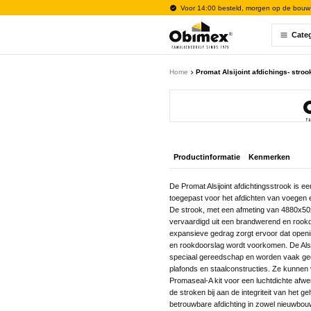
Voor 14:00 besteld, morgen op de bouw
Cate
Home
Promat Alsijoint afdichings- str
Productinformatie
Kenmerken
De Promat Alsijoint afdichtingsstrook is ee
toegepast voor het afdichten van voegen 
De strook, met een afmeting van 4880x50x
vervaardigd uit een brandwerend en rookdicht
expansieve gedrag zorgt ervoor dat openi
en rookdoorslag wordt voorkomen. De Alsi
speciaal gereedschap en worden vaak gec
plafonds en staalconstructies. Ze kunnen
Promaseal-A kit voor een luchtdichte af
de stroken bij aan de integriteit van het
betrouwbare afdichting in zowel nieuwbouw