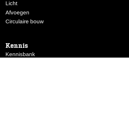
Licht
Afvoegen
Circulaire bouw
Kennis
Kennisbank
Obimex College
Nieuws
Prijslijst Obimex
Prijslijst Afvoegen.nl
Ons bedrijf
Het team