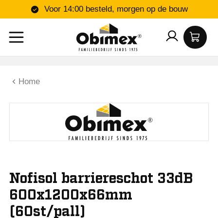
Voor 14:00 besteld, morgen op de bouw
Home
Nofisol barriereschot 33dB
600x1200x66mm
(60st/pall)