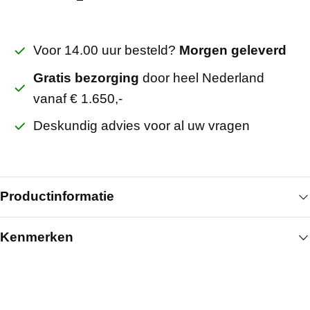
Voor 14.00 uur besteld?
Morgen geleverd
Gratis bezorging
door heel Nederland
vanaf € 1.650,-
Deskundig advies voor al uw vragen
Productinformatie
Kenmerken
Een verhoogde geluidsreductiewaarde
onderscheidt deze uitvoering binnen de reeks
Algemeen
barriereschotten. De paneeldikte van 66 mm wijkt af
van eerdere varianten en beïnvloedt de
Materiaal
Steenwol