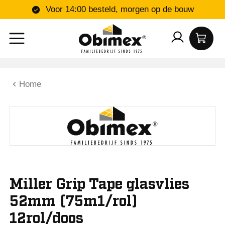
Voor 14:00 besteld, morgen op de bouw
Home
Miller Grip Tape glasvlies
52mm (75m1/rol)
12rol/doos