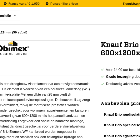
Franco vanaf € 1.650,-
Persoonlijke prijzen
Kennisban
gorieën
28 mm (50 st/pal)
Knauf Bri
600x1200x
Voor 14.00 uur bestel
Gratis bezorging
door
Deskundig advies voo
 een droogbouw vloerelement dat een stevige constructie
 Dit element is voorzien van een houtvezel onderlaag (WF)
armte-isolatie.Met een dikte van 28 mm biedt dit
t voor uiteenlopende vloeroplossingen. De houtvezellaag zorgt
Aanbevolen pro
 vermindert, terwijl de thermische prestaties worden
jzonder geschikt voor woningen, appartementen en kantoren
Knauf Brio randisola
maatvoering van 600×1200 mm is het paneel handzaam en
fverbinding zorgt voor een snelle en naadloze montage,
Knauf Brio speciaalsc
staat dat direct geschikt is voor verdere vloerafwerking
nauf Brio Element WF kan breed worden toegepast in
Knauf Brio egalisatieko
gkracht en stabiliteit ook een belangrijke bijdrage aan