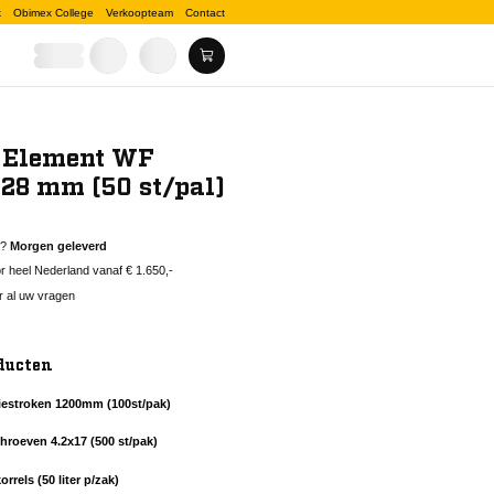
k
Obimex College
Verkoopteam
Contact
o Element WF
28 mm (50 st/pal)
d?
Morgen geleverd
 heel Nederland vanaf € 1.650,-
r al uw vragen
ducten
tiestroken 1200mm (100st/pak)
hroeven 4.2x17 (500 st/pak)
rrels (50 liter p/zak)