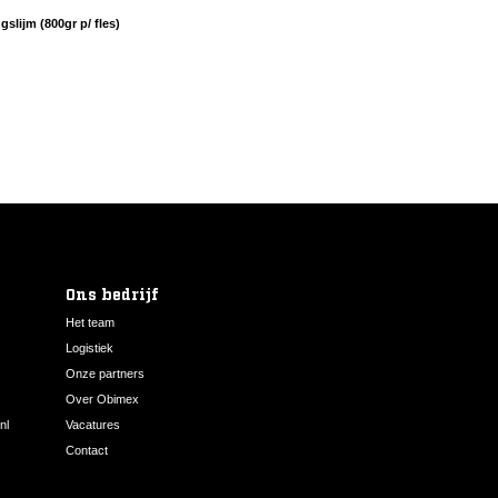
slijm (800gr p/ fles)
Ons bedrijf
Het team
Logistiek
Onze partners
Over Obimex
nl
Vacatures
Contact