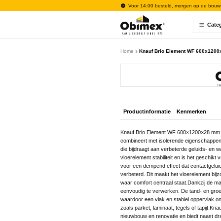
Voor 14:00 besteld, morgen op de bouw
Cate
Home
Knauf Brio Element WF 600x1200x
Productinformatie
Kenmerken
Knauf Brio Element WF 600×1200×28 mm is
combineert met isolerende eigenschappen.
die bijdraagt aan verbeterde geluids- en w
vloerelement stabiliteit en is het geschik
voor een dempend effect dat contactgeluid
verbeterd. Dit maakt het vloerelement bi
waar comfort centraal staat.Dankzij de 
eenvoudig te verwerken. De tand- en groe
waardoor een vlak en stabiel oppervlak ont
zoals parket, laminaat, tegels of tapijt.K
nieuwbouw en renovatie en biedt naast draa