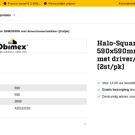
Franco vanaf € 1.650,-
Persoonlijke prijzen
Kennisban
gorieën
 36W/3000K met driver/snoer/stekker (2st/pk)
Halo-Squar
590x590m
met driver
(2st/pk)
Voor 14.00 uur bestel
590
Gratis bezorging
door
590
Deskundig advies voo
3000
420110192