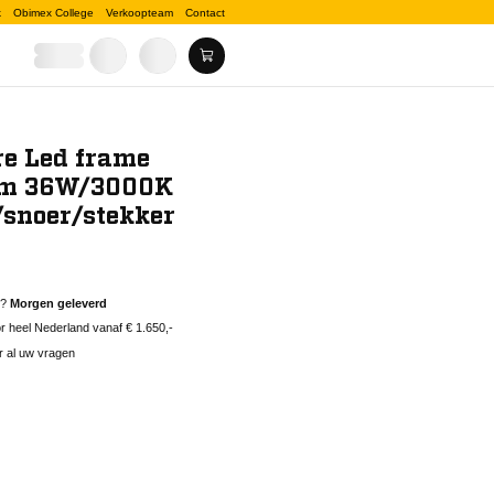
k
Obimex College
Verkoopteam
Contact
e Led frame
m 36W/3000K
/snoer/stekker
d?
Morgen geleverd
 heel Nederland vanaf € 1.650,-
r al uw vragen