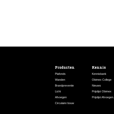
590
590
3000
420110192
Producten
Kennis
Plafonds
Kennisbank
Wanden
Obimex College
Brandpreventie
Nieuws
Licht
Prijslijst Obimex
Afvoegen
Prijslijst Afvoegen.
Circulaire bouw