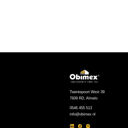
Breedte (mm)
Lengte (mm)
Kleur
Artikelnummer
Twentepoort West 39
7609 RD, Almelo
0546 455 513
info@obimex.nl