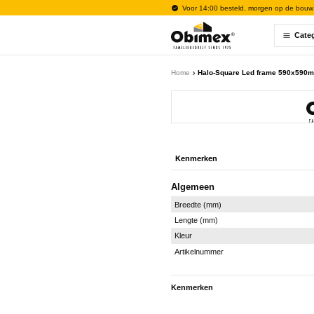
Voor 14:00 besteld, morgen op de bouw
Cate
Home
Halo-Square Led frame 590x590mm
Kenmerken
Algemeen
Breedte (mm)
Lengte (mm)
Kleur
Artikelnummer
Kenmerken
Algemeen