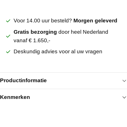
Voor 14.00 uur besteld?
Morgen geleverd
Gratis bezorging
door heel Nederland
vanaf € 1.650,-
Deskundig advies voor al uw vragen
Productinformatie
Kenmerken
Het H-profiel HVDGG 2600 mm van Obimex is
ontworpen voor de montage en verdeling van
Algemeen
gehard glas binnen gesloten wanden, hoeken en
deurkaders. Dit aluminium profiel biedt een stabiele
Lengte (mm)
2600