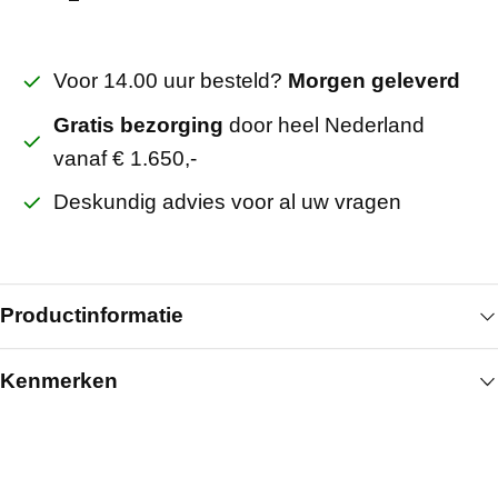
Voor 14.00 uur besteld?
Morgen geleverd
Gratis bezorging
door heel Nederland
vanaf € 1.650,-
Deskundig advies voor al uw vragen
Productinformatie
Kenmerken
Het Gyproc AquaBead hoekprofiel 2700 mm is een
innovatief, zelfklevend profiel voor de afwerking van
Algemeen
buitenhoeken in gipsplatenwanden. De
watergeactiveerde kleeflaag maakt montage
Producteigenschap
Stootvaste hoeken