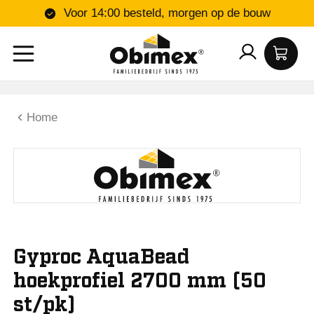
Voor 14:00 besteld, morgen op de bouw
Home
Gyproc AquaBead
hoekprofiel 2700 mm (50
st/pk)