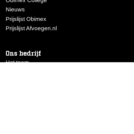
Obimex College
Nieuws
Prijslijst Obimex
Prijslijst Afvoegen.nl
Ons bedrijf
Het team
Logistiek
Onze partners
Over Obimex
Vacatures
Contact