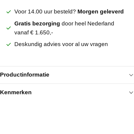
Voor 14.00 uur besteld?
Morgen geleverd
Gratis bezorging
door heel Nederland
vanaf € 1.650,-
Deskundig advies voor al uw vragen
Productinformatie
Kenmerken
Fermacell egalisatiekorrels worden toegepast voor
het uitvlakken van oneffen ondervloeren
Algemeen
voorafgaand aan de montage van Fermacell
vloerelementen. De korrels maken het mogelijk om
Artikelnummer
221101061
hoogteverschillen te compenseren en een stabiele,