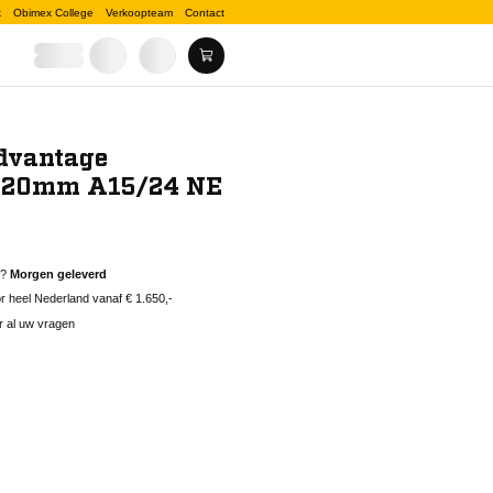
k
Obimex College
Verkoopteam
Contact
dvantage
x20mm A15/24 NE
d?
Morgen geleverd
 heel Nederland vanaf € 1.650,-
r al uw vragen