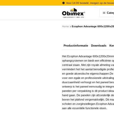
Voor 14:00 besteld, morgen op de bouw
Cate
Home
Ecophon Advantage 600x1200x20
Productinformatie
Downloads
Ke
Het Ecophon Advantage 600x1200x20mm A
ophangsystemen en biedt een efficiënte opl
centraal staan. Met zijn royale afmeting va
vermindert het het aantal benodigde profi
en goede akoestische eigenschappen.De zic
voor een egale en professionele uitstralin
duurzaamheid verhoogt en het paneel best
ontwerp is het paneel eenvoudig te integ
panelen per verpakking is dit product ideaa
hand gaan. De panelen zijn afzonderlijk d
boven het plafond vergemakkelijkt. Dit ma
scholen en zorginstellingen.Ecophon Advan
aan alle essentiële functionele eisen.