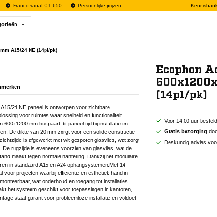
Franco vanaf € 1.650,-
Persoonlijke prijzen
Kennisban
gorieën
mm A15/24 NE (14pl/pk)
Ecophon A
600x1200
nmerken
(14pl/pk)
15/24 NE paneel is ontworpen voor zichtbare
ossing voor ruimtes waar snelheid en functionaliteit
Voor 14.00 uur bestel
n 600x1200 mm bespaart dit paneel tijd bij installatie en
Gratis bezorging
door
elen. De dikte van 20 mm zorgt voor een solide constructie
htzijde is afgewerkt met wit gespoten glasvlies, wat zorgt
Deskundig advies voo
g. De rugzijde is eveneens voorzien van glasvlies, wat de
and maakt tegen normale hantering. Dankzij het modulaire
reren in standaard A15 en A24 ophangsystemen.Met 14
l voor projecten waarbij efficiëntie en esthetiek hand in
emonteerbaar, wat onderhoud en toegang tot installaties
akt het systeem geschikt voor toepassingen in kantoren,
tage staat garant voor probleemloze installatie en voldoet