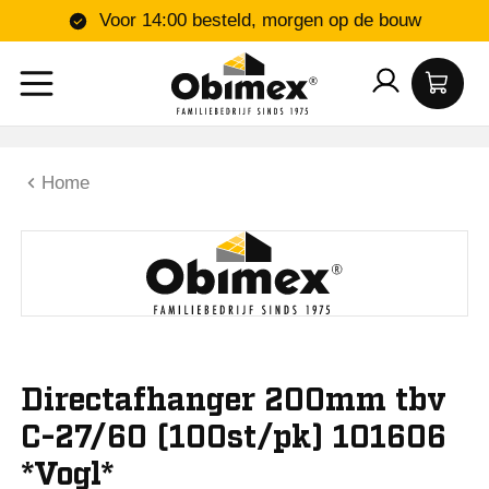
Voor 14:00 besteld, morgen op de bouw
Home
Directafhanger 200mm tbv
C-27/60 (100st/pk) 101606
*Vogl*