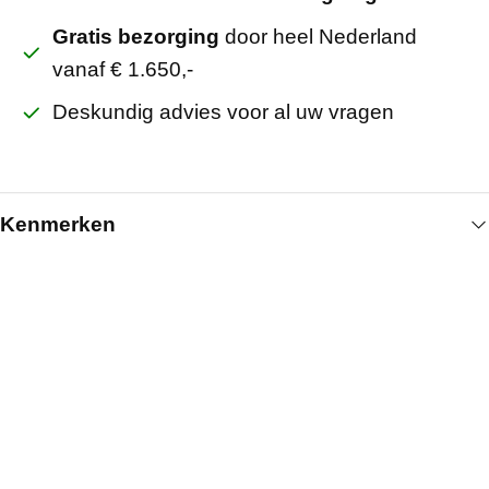
Gratis bezorging
door heel Nederland
vanaf € 1.650,-
Deskundig advies voor al uw vragen
Kenmerken
Algemeen
Breedte (mm)
925
Lengte (mm)
2115
Kleur
Wit
Artikelnummer
222020301